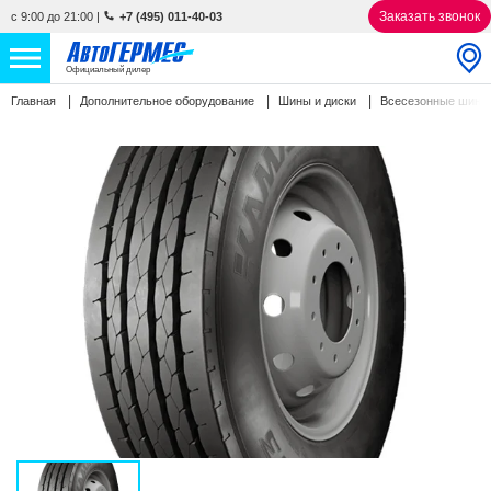
Заказать звонок
с 9:00 до 21:00
|
+7 (495) 011-40-03
Официальный дилер
Главная
Дополнительное оборудование
Шины и диски
Всесезонные шин
НОВЫЕ АВТОМОБИЛИ
4771 авто
С ПРОБЕГОМ
855 авто
СЕРВИС
УСЛУГИ
АКЦИИ
О КОМПАНИИ
КОНТАКТЫ
Избранное