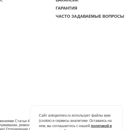
ис
ВАКАНСИИ
ГАРАНТИЯ
ЧАСТО ЗАДАВАЕМЫЕ ВОПРОСЫ
Сайт avtogermes.ru использует файлы куки
(cookie) и сервисы аналитики. Оставаясь на
жениями Статьи 437 Гражданского кодекса Российской Федерации. Для
луживании, ремонте и запасных частях обращайтесь в автосалоны
нем, вы соглашаетесь с нашей
политикой в
е! Отправление по электронной почте не признаётся юридически