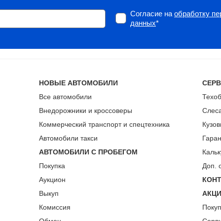
Согласие на
обработку п
данных
*
НОВЫЕ АВТОМОБИЛИ
СЕР
Все автомобили
Техо
Внедорожники и кроссоверы
Слес
Коммерческий транспорт и спецтехника
Кузов
Автомобили такси
Гара
АВТОМОБИЛИ С ПРОБЕГОМ
Кальк
Покупка
Доп. 
Аукцион
КОН
Выкуп
АКЦ
Комиссия
Поку