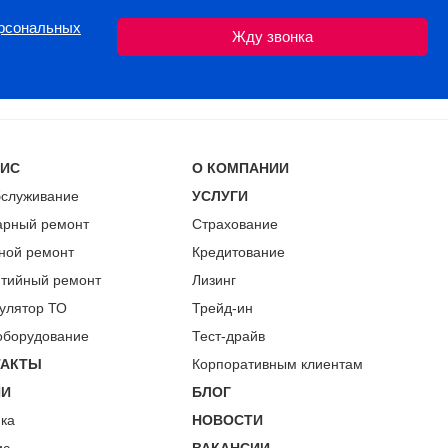
ерсональных
ВИС
О КОМПАНИИ
бслуживание
УСЛУГИ
арный ремонт
Страхование
ной ремонт
Кредитование
нтийный ремонт
Лизинг
улятор ТО
Трейд-ин
оборудование
Тест-драйв
ТАКТЫ
Корпоративным клиентам
ИИ
БЛОГ
пка
НОВОСТИ