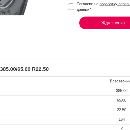
Согласие на
обработку персо
данных
*
Жду звонка
5.00/65.00 R22.50
Всесезонн
385.00
65.00
22.50
164
K