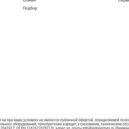
Обмен
Серв
Подбор
ни при каких условиях не является публичной офертой, определяемой поло
ьного оборудования, приобретении в кредит, страховании, техническом обс
7417, ОГРН 1167627079773), адрес эл. почты info@avtogermes.ru (Внимани