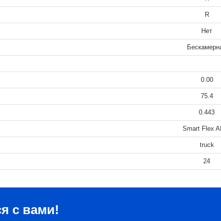
R
Нет
Бескамерн
0.00
75.4
0.443
Smart Flex 
truck
24
я с вами!