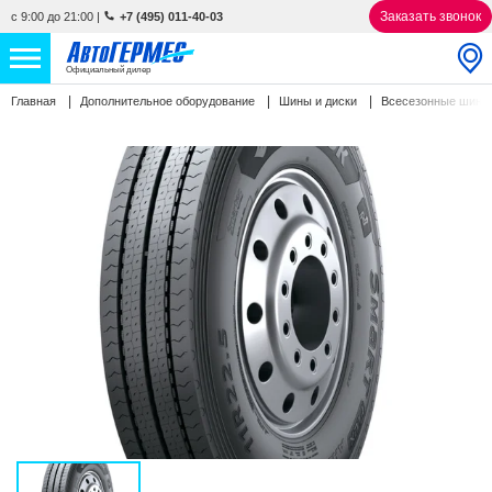
Заказать звонок
с 9:00 до 21:00
|
+7 (495) 011-40-03
Официальный дилер
Главная
Дополнительное оборудование
Шины и диски
Всесезонные шин
НОВЫЕ АВТОМОБИЛИ
4867 авто
С ПРОБЕГОМ
843 авто
СЕРВИС
УСЛУГИ
АКЦИИ
О КОМПАНИИ
КОНТАКТЫ
Избранное