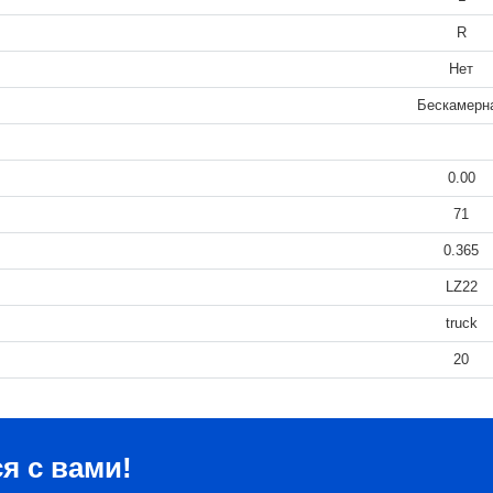
R
Нет
Бескамерн
0.00
71
0.365
LZ22
truck
20
я с вами!