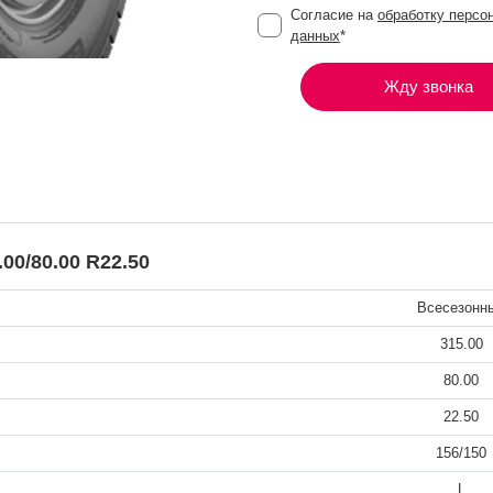
Согласие на
обработку персо
данных
*
Жду звонка
0/80.00 R22.50
Всесезонн
315.00
80.00
22.50
156/150
L