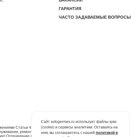
ис
ВАКАНСИИ
ГАРАНТИЯ
ЧАСТО ЗАДАВАЕМЫЕ ВОПРОСЫ
Сайт avtogermes.ru использует файлы куки
(cookie) и сервисы аналитики. Оставаясь на
жениями Статьи 437 Гражданского кодекса Российской Федерации. Для
луживании, ремонте и запасных частях обращайтесь в автосалоны
нем, вы соглашаетесь с нашей
политикой в
е! Отправление по электронной почте не признаётся юридически