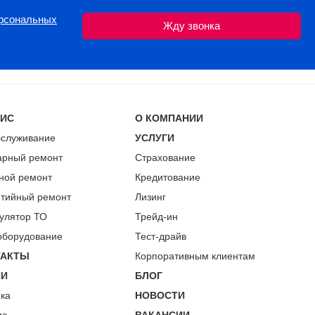
ерсональных
ВИС
О КОМПАНИИ
бслуживание
УСЛУГИ
арный ремонт
Страхование
ной ремонт
Кредитование
нтийный ремонт
Лизинг
улятор ТО
Трейд-ин
оборудование
Тест-драйв
ТАКТЫ
Корпоративным клиентам
ИИ
БЛОГ
пка
НОВОСТИ