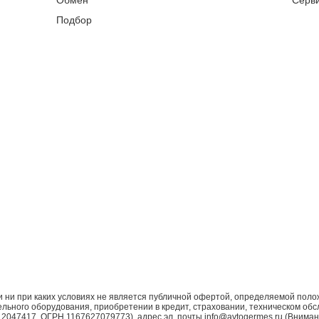
Обмен
Серв
Подбор
ни при каких условиях не является публичной офертой, определяемой поло
ьного оборудования, приобретении в кредит, страховании, техническом обс
7417, ОГРН 1167627079773), адрес эл. почты info@avtogermes.ru (Внимани