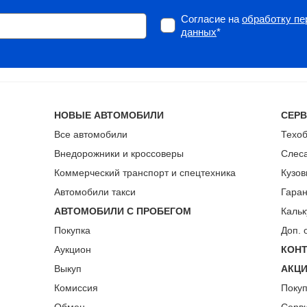
Согласие на
обработку п
данных
*
НОВЫЕ АВТОМОБИЛИ
СЕР
Все автомобили
Техо
Внедорожники и кроссоверы
Слес
Коммерческий транспорт и спецтехника
Кузов
Автомобили такси
Гара
АВТОМОБИЛИ С ПРОБЕГОМ
Кальк
Покупка
Доп. 
Аукцион
КОН
Выкуп
АКЦ
Комиссия
Поку