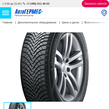
Заказать звонок
с 9:00 до 21:00
|
+7 (495) 011-40-03
Официальный дилер
Главная
Дополнительное оборудование
Шины и диски
Всесезонные шин
НОВЫЕ АВТОМОБИЛИ
4808 авто
С ПРОБЕГОМ
842 авто
СЕРВИС
УСЛУГИ
АКЦИИ
О КОМПАНИИ
КОНТАКТЫ
Избранное