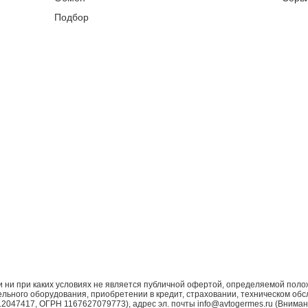
Подбор
ни при каких условиях не является публичной офертой, определяемой поло
ьного оборудования, приобретении в кредит, страховании, техническом обс
7417, ОГРН 1167627079773), адрес эл. почты info@avtogermes.ru (Внимани