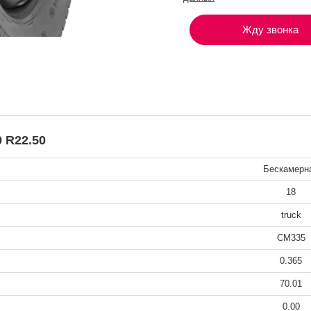
Жду звонка
 R22.50
Бескамерн
18
truck
CM335
0.365
70.01
0.00