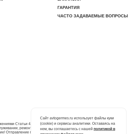
ГАРАНТИЯ
ЧАСТО ЗАДАВАЕМЫЕ ВОПРОСЫ
Сайт avtogermes.ru использует файлы куки
(cookie) и сервисы аналитики. Оставаясь на
жениями Статьи 437 Гражданского кодекса Российской Федерации. Для
луживании, ремонте и запасных частях обращайтесь в автосалоны
нем, вы соглашаетесь с нашей
политикой в
е! Отправление по электронной почте не признаётся юридически