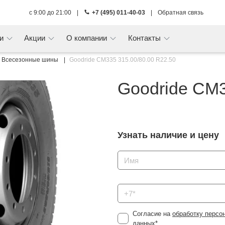
с 9:00 до 21:00
|
+7 (495) 011-40-03
|
Обратная связь
ги
Акции
О компании
Контакты
Всесезонные шины
Goodride CM335 315.00/80.00 R22.50
Goodride CM3
Узнать наличие и цену
Согласие на
обработку персо
данных
*