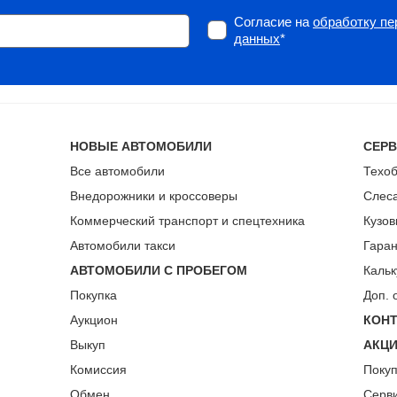
Согласие на
обработку п
данных
*
НОВЫЕ АВТОМОБИЛИ
СЕР
Все автомобили
Техо
Внедорожники и кроссоверы
Слес
Коммерческий транспорт и спецтехника
Кузов
Автомобили такси
Гара
АВТОМОБИЛИ С ПРОБЕГОМ
Кальк
Покупка
Доп. 
Аукцион
КОН
Выкуп
АКЦ
Комиссия
Поку
Обмен
Серв