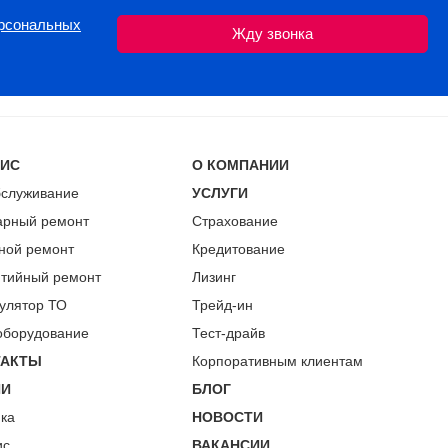
ерсональных
ВИС
О КОМПАНИИ
бслуживание
УСЛУГИ
арный ремонт
Страхование
ной ремонт
Кредитование
нтийный ремонт
Лизинг
улятор ТО
Трейд-ин
оборудование
Тест-драйв
ТАКТЫ
Корпоративным клиентам
ИИ
БЛОГ
пка
НОВОСТИ
ис
ВАКАНСИИ