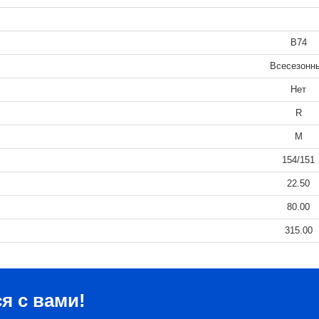
B74
Всесезонн
Нет
R
M
154/151
22.50
80.00
315.00
я с вами!