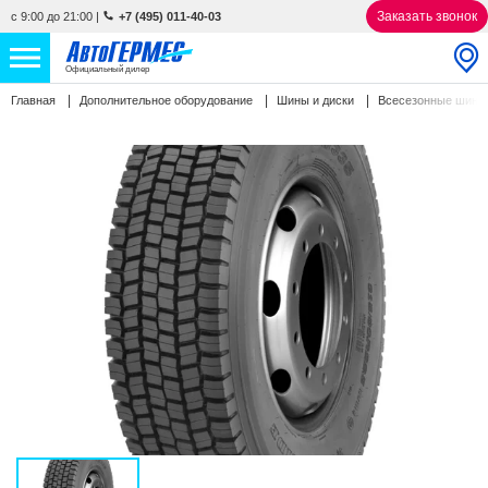
Заказать звонок
с 9:00 до 21:00
|
+7 (495) 011-40-03
Официальный дилер
Главная
Дополнительное оборудование
Шины и диски
Всесезонные шин
НОВЫЕ АВТОМОБИЛИ
4850 авто
С ПРОБЕГОМ
846 авто
СЕРВИС
УСЛУГИ
АКЦИИ
О КОМПАНИИ
КОНТАКТЫ
Избранное