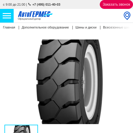
Заказать звонок
с 9:00 до 21:00
|
+7 (495) 011-40-03
Официальный дилер
Главная
Дополнительное оборудование
Шины и диски
Всесезонные шин
НОВЫЕ АВТОМОБИЛИ
4868 авто
С ПРОБЕГОМ
843 авто
СЕРВИС
УСЛУГИ
АКЦИИ
О КОМПАНИИ
КОНТАКТЫ
Избранное