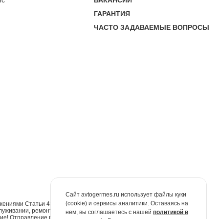
ис
ВАКАНСИИ
ГАРАНТИЯ
ЧАСТО ЗАДАВАЕМЫЕ ВОПРОСЫ
Сайт avtogermes.ru использует файлы куки
(cookie) и сервисы аналитики. Оставаясь на
жениями Статьи 437 Гражданского кодекса Российской Федерации. Для
луживании, ремонте и запасных частях обращайтесь в автосалоны
нем, вы соглашаетесь с нашей
политикой в
е! Отправление по электронной почте не признаётся юридически