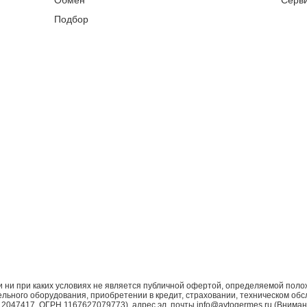
Обмен
Серв
Подбор
ни при каких условиях не является публичной офертой, определяемой поло
ьного оборудования, приобретении в кредит, страховании, техническом обс
7417, ОГРН 1167627079773), адрес эл. почты info@avtogermes.ru (Внимани