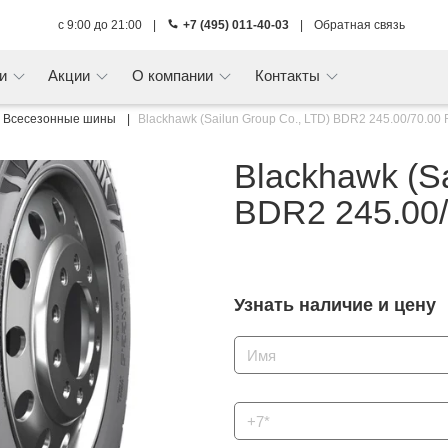
с 9:00 до 21:00
|
+7 (495) 011-40-03
|
Обратная связь
ги
Акции
О компании
Контакты
Всесезонные шины
Blackhawk (Sailun Group Co., LTD) BDR2 245.00/70.00
Blackhawk (Sa
BDR2 245.00/
Узнать наличие и цену