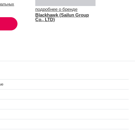
нальных
подробнее о бренде
Blackhawk (Sailun Group
Co., LTD)
ые