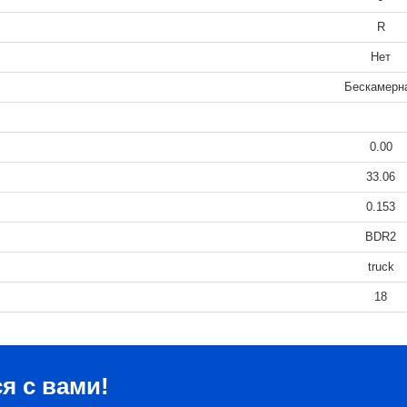
R
Нет
Бескамерн
0.00
33.06
0.153
BDR2
truck
18
я с вами!