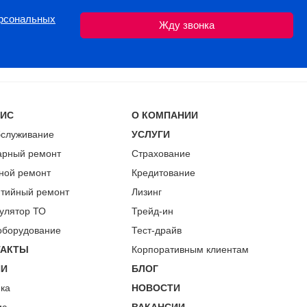
ерсональных
ВИС
О КОМПАНИИ
бслуживание
УСЛУГИ
арный ремонт
Страхование
ной ремонт
Кредитование
нтийный ремонт
Лизинг
улятор ТО
Трейд-ин
оборудование
Тест-драйв
ТАКТЫ
Корпоративным клиентам
ИИ
БЛОГ
пка
НОВОСТИ