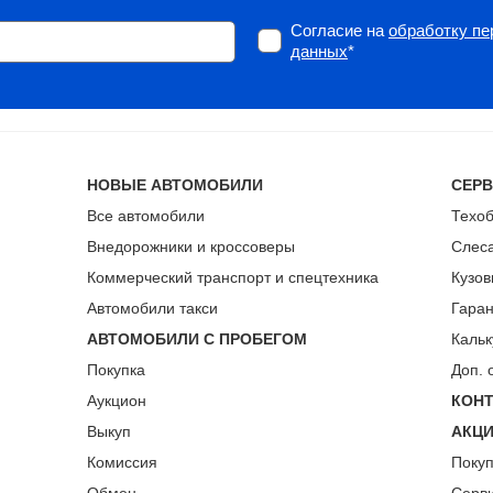
Согласие на
обработку п
данных
*
НОВЫЕ АВТОМОБИЛИ
СЕР
Все автомобили
Техо
Внедорожники и кроссоверы
Слес
Коммерческий транспорт и спецтехника
Кузов
Автомобили такси
Гара
АВТОМОБИЛИ С ПРОБЕГОМ
Кальк
Покупка
Доп. 
Аукцион
КОН
Выкуп
АКЦ
Комиссия
Поку