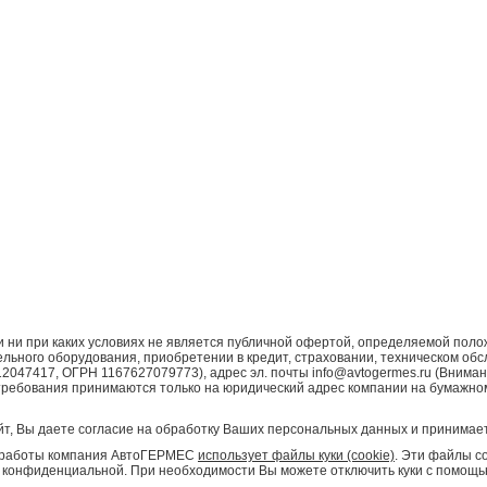
ни при каких условиях не является публичной офертой, определяемой поло
ьного оборудования, приобретении в кредит, страховании, техническом обс
7417, ОГРН 1167627079773), адрес эл. почты info@avtogermes.ru (Внимани
требования принимаются только на юридический адрес компании на бумажно
т, Вы даете согласие на обработку Ваших персональных данных и принимает
ой работы компания АвтоГЕРМЕС
использует файлы куки (cookie)
. Эти файлы с
конфиденциальной. При необходимости Вы можете отключить куки с помощью