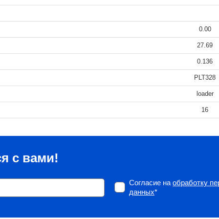
0.00
27.69
0.136
PLT328
loader
16
я с вами!
Согласие на
обработку п
данных
*