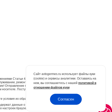
Сайт avtogermes.ru использует файлы куки
(cookie) и сервисы аналитики. Оставаясь на
жениями Статьи 437 Гражданского кодекса Российской Федерации. Для
луживании, ремонте и запасных частях обращайтесь в автосалоны
нем, вы соглашаетесь с нашей
политикой в
е! Отправление по электронной почте не признаётся юридически
отношении файлов куки
м носителе. Поступившие обращения будут рассмотрены в
е условия их обработки.
Политика конфиденциальности.
Согласен
одержат данные о предыдущих посещениях Вами сайта. Куки не
 настроек браузера.