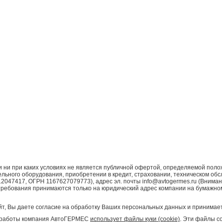
ни при каких условиях не является публичной офертой, определяемой поло
ьного оборудования, приобретении в кредит, страховании, техническом обс
7417, ОГРН 1167627079773), адрес эл. почты info@avtogermes.ru (Внимани
требования принимаются только на юридический адрес компании на бумажно
т, Вы даете согласие на обработку Ваших персональных данных и принимает
ой работы компания АвтоГЕРМЕС
использует файлы куки (cookie)
. Эти файлы с