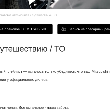
дготовка автомобиля к путешествию / ТО
 на плановое ТО MITSUBISHI
Запись на слесарный ре
путешествию / ТО
 плейлист — осталось только убедиться, что ваш Mitsubishi го
ние у официального дилера:
чатления. Все остальное - наша забота.