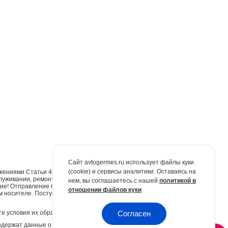
Сайт avtogermes.ru использует файлы куки
(cookie) и сервисы аналитики. Оставаясь на
жениями Статьи 437 Гражданского кодекса Российской Федерации. Для
луживании, ремонте и запасных частях обращайтесь в автосалоны
нем, вы соглашаетесь с нашей
политикой в
е! Отправление по электронной почте не признаётся юридически
отношении файлов куки
м носителе. Поступившие обращения будут рассмотрены в
е условия их обработки.
Политика конфиденциальности.
Согласен
одержат данные о предыдущих посещениях Вами сайта. Куки не