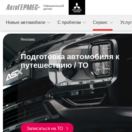
Официальный 
дилер
Новые автомобили
С пробегом
Сервис
Услу
Реклама
Подготовка автомобиля к
путешествию / ТО
Записаться на ТО