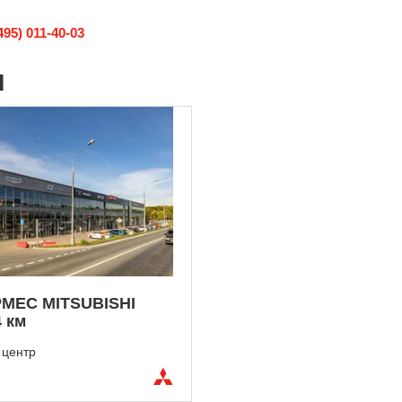
495) 011-40-03
I
МЕС MITSUBISHI
 км
 центр