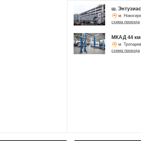
ш. Энтузиа
м. Новогир
схема проезда
МКАД 44 км
м. Тропарев
схема проезда