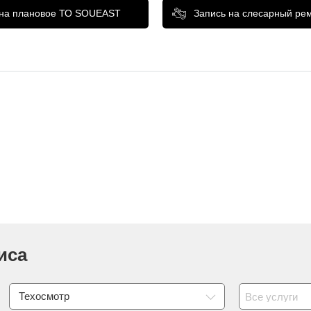
 на плановое ТО SOUEAST
Запись на слесарный ре
иса
Техосмотр
Все услуги