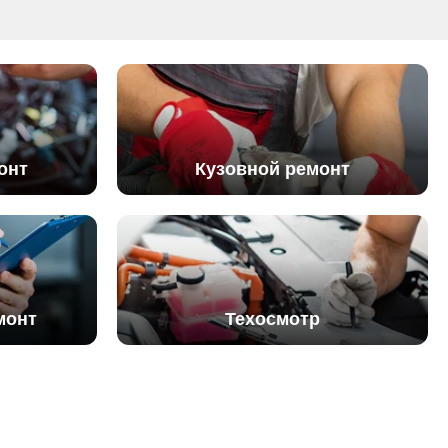
онт
Кузовной ремонт
монт
Техосмотр