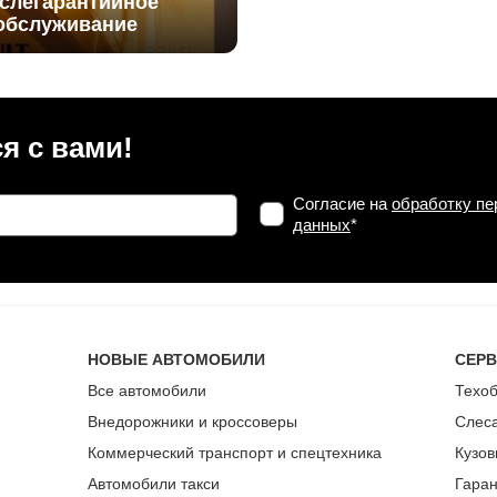
слегарантийное
обслуживание
я с вами!
Согласие на
обработку п
данных
*
НОВЫЕ АВТОМОБИЛИ
СЕР
Все автомобили
Техо
Внедорожники и кроссоверы
Слес
Коммерческий транспорт и спецтехника
Кузов
Автомобили такси
Гара