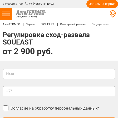
с 9:00 до 21:00
|
+7 (495) 011-40-03
Запись на сервис
Официальный дилер
Ре
АвтоГЕРМЕС
Сервис
SOUEAST
Слесарный ремонт
Сход-развал
НОВЫЕ АВТОМОБИЛИ
4866 авто
Регулировка сход-развала
С ПРОБЕГОМ
858 авто
SOUEAST
от 2 900 руб.
СЕРВИС
УСЛУГИ
АКЦИИ
О КОМПАНИИ
КОНТАКТЫ
Согласие на
обработку персональных данных
*
Избранное