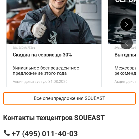
Erid: 2SDnjd7TSog
Erid: 2SDnjdLkyyG
Скидка на сервис до 30%
Выгодный
Уникальное беспрецедентное
Межсервис
предложение этого года
рекоменд
Акция действует
до 31.08.2026
Акция действ
Все спецпредложения SOUEAST
Контакты техцентров SOUEAST
+7 (495) 011-40-03