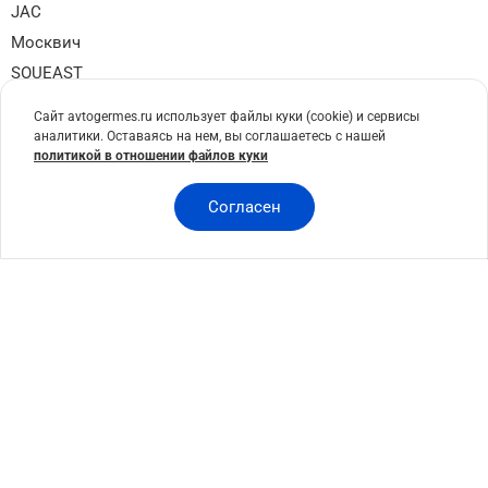
JAC
Москвич
SOUEAST
XCITE
Сайт avtogermes.ru использует файлы куки (cookie) и сервисы
DEEPAL
аналитики. Оставаясь на нем, вы соглашаетесь с нашей
политикой в отношении файлов куки
Volkswagen
TOYOTA
Согласен
© 2005-2026
ООО "АвтоГЕРМЕС"
Все права защищены
Данный Интернет-сайт носит исключительно информационный характер
и ни при каких условиях не является публичной офертой, определяемой
положениями Статьи 437 Гражданского кодекса Российской Федерации.
Для получения подробной информации о стоимости автомобилей и
дополнительного оборудования, приобретении в кредит, страховании,
техническом обслуживании, ремонте и запасных частях обращайтесь в
автосалоны АвтоГЕРМЕС. Права на сайт принадлежат ООО
«АВТОГЕРМЕС» (ИНН 7612047417, ОГРН 1167627079773), адрес эл. почты
info@avtogermes.ru (Внимание! Отправление по электронной почте не
признаётся юридически надлежащим методом уведомления. Все письма,
обращения, претензии, требования принимаются только на юридический
адрес компании на бумажном носителе. Поступившие обращения будут
рассмотрены в установленный законом или договором срок.)
Предоставляя свои персональные данные и используя настоящий веб-