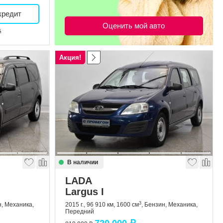
кредит
Оценить мой авто
й
Акция!
В наличии
LADA
Largus I
3
н, Механика,
2015 г., 96 910 км, 1600 см
, Бензин, Механика,
Передний