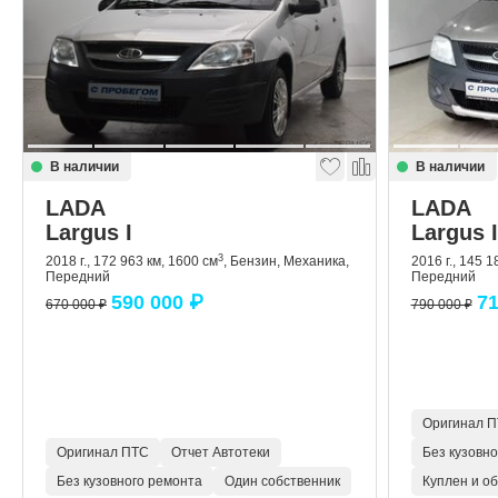
В наличии
В наличии
LADA
LADA
Largus I
Largus I
3
2018 г., 172 963 км, 1600 см
, Бензин, Механика,
2016 г., 145 1
Передний
Передний
590 000 ₽
71
670 000 ₽
790 000 ₽
Оригинал 
Оригинал ПТС
Отчет Автотеки
Без кузовн
Без кузовного ремонта
Один собственник
Куплен и о