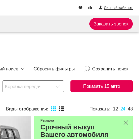
Личный кабинет
Заказать звонок
ый поиск
Сбросить фильтры
Сохранить поиск
Показать
15
авто
Коробка передач
Виды отображения:
Показать:
12
24
48
Реклама
Срочный выкуп
Вашего автомобиля