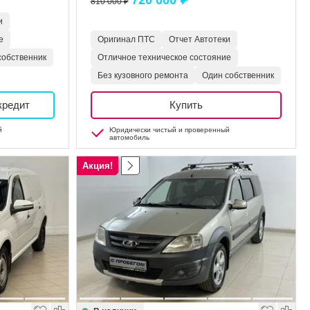
720 000 ₽
810 000 ₽
и
е
Оригинал ПТС
Отчет Автотеки
собственник
Отличное техническое состояние
Без кузовного ремонта
Один собственник
кредит
Купить
й
Юридически чистый и проверенный
автомобиль
Акция!