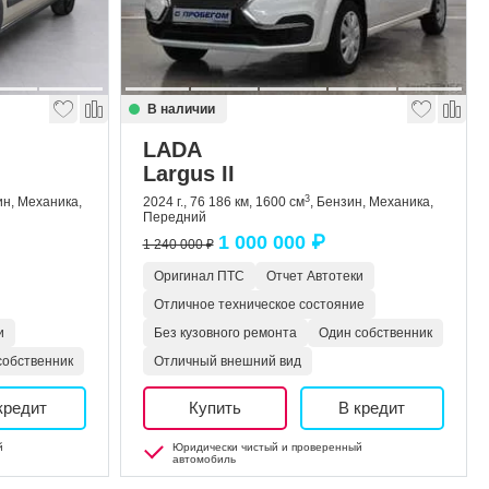
В наличии
LADA
Largus II
3
ин, Механика,
2024 г., 76 186 км, 1600 см
, Бензин, Механика,
Передний
1 000 000 ₽
1 240 000 ₽
Оригинал ПТС
Отчет Автотеки
Отличное техническое состояние
и
Без кузовного ремонта
Один собственник
собственник
Отличный внешний вид
кредит
Купить
В кредит
й
Юридически чистый и проверенный
автомобиль