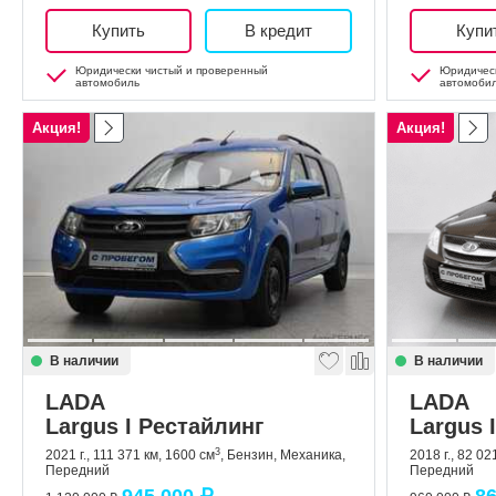
Купить
В кредит
Купи
Юридически чистый и проверенный
Юридическ
автомобиль
автомоби
Акция!
Акция!
В наличии
В наличии
LADA
LADA
Largus I Рестайлинг
Largus I
3
2021 г., 111 371 км, 1600 см
, Бензин, Механика,
2018 г., 82 02
Передний
Передний