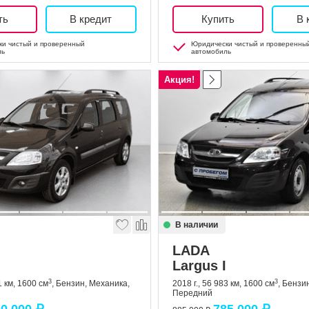
ть
В кредит
Купить
В 
и чистый и проверенный
Юридически чистый и проверенны
ль
автомобиль
Акция!
В наличии
LADA
Largus I
3
3
1 км, 1600 см
, Бензин, Механика,
2018 г., 56 983 км, 1600 см
, Бензи
Передний