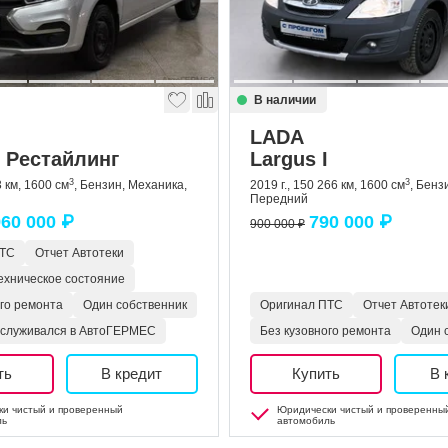
В наличии
LADA
I Рестайлинг
Largus I
3
3
3 км, 1600 см
, Бензин, Механика,
2019 г., 150 266 км, 1600 см
, Бенз
Передний
60 000 ₽
790 000 ₽
900 000 ₽
ПТС
Отчет Автотеки
ехническое состояние
ого ремонта
Один собственник
Оригинал ПТС
Отчет Автотек
бслуживался в АвтоГЕРМЕС
Без кузовного ремонта
Один 
ть
В кредит
Купить
В 
и чистый и проверенный
Юридически чистый и проверенны
ль
автомобиль