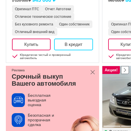
945 000 ₽
86
1 120 000 ₽
960 000 ₽
Оригинал ПТС
Отчет Автотеки
Отличное техническое состояние
Без кузовного ремонта
Один собственник
Оригинал 
Отличный внешний вид
Один собст
Купить
В кредит
Купи
Юридически чистый и проверенный
Юридическ
автомобиль
автомоби
Акция!
Реклама
Срочный выкуп
Вашего автомобиля
Бесплатная
выездная
оценка
Безопасная и
прозрачная
сделка