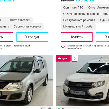
0 000 ₽
785 000 ₽
885 000 ₽
Оригинал ПТС
Отчет Автотек
Отличное техническое состояни
ПТС
Отчет Автотеки
Без кузовного ремонта
Один 
венник
Сервисная история
Минимальный пробег
ть
В кредит
Купить
В 
и чистый и проверенный
Юридически чистый и проверенны
ль
автомобиль
Акция!