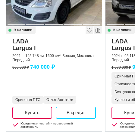
В наличии
В наличии
LADA
LADA
Largus I
Largus 
3
2021 г., 145 748 км, 1600 см
, Бензин, Механика,
2024 г., 95 11
Передний
Передний
740 000 ₽
9
905 000 ₽
1 070 000 ₽
Оригинал 
Отличное т
Без кузовн
Оригинал ПТС
Отчет Автотеки
Куплен и о
Купить
В кредит
Купи
Юридически чистый и проверенный
Юридическ
автомобиль
автомоби