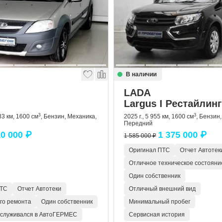
В наличии
LADA
Largus I Рестайлинг
3
3
83 км, 1600 см
, Бензин, Механика,
2025 г., 5 955 км, 1600 см
, Бензин
Передний
0 000 ₽
1 375 000 ₽
1 585 000 ₽
Оригинал ПТС
Отчет Автотек
Отличное техническое состояни
Один собственник
ПТС
Отчет Автотеки
Отличный внешний вид
ого ремонта
Один собственник
Минимальный пробег
бслуживался в АвтоГЕРМЕС
Сервисная история