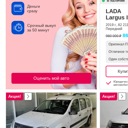
В наличии
Деньги
LADA
сразу
Largus I
2019 г., 82 21
Срочный выкуп
Передний
за 50 минут
86
980 000 ₽
Оригинал 
Отличное т
Один собст
Купи
Оценить мой авто
Юридическ
автомоби
Акция!
Акция!