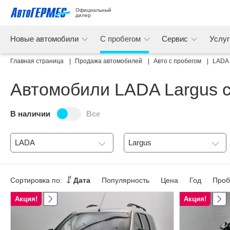
Официальный 
дилер
Новые автомобили
С пробегом
Сервис
Услу
Главная страница
Продажа автомобилей
Авто с пробегом
LADA
Автомобили LADA Largus с
В наличии
Все
LADA
Largus
Сортировка по:
Дата
Популярность
Цена
Год
Проб
Акция!
Акция!