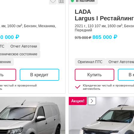
В наличии
LADA
Largus I Рестайлинг
3
3
1 км, 1600 см
, Бензин, Механика,
2021 г., 110 107 км, 1600 см
, Бенз
Передний
0 000 ₽
865 000 ₽
975 000 ₽
ПТС
Отчет Автотеки
ехническое состояние
венник
Оригинал ПТС
Отчет Автотек
ть
В кредит
Купить
В 
и чистый и проверенный
Юридически чистый и проверенны
ль
автомобиль
Акция!