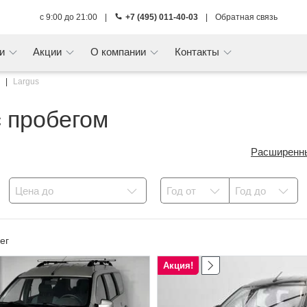
с 9:00 до 21:00
|
+7 (495) 011-40-03
|
Обратная связь
ги
Акции
О компании
Контакты
Largus
 пробегом
Расширенн
Цена до
Год от
Год до
ег
Акция!