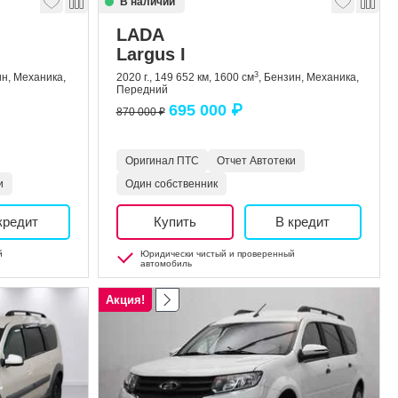
В наличии
LADA
Largus I
3
ин, Механика,
2020 г., 149 652 км, 1600 см
, Бензин, Механика,
Передний
695 000 ₽
870 000 ₽
Оригинал ПТС
Отчет Автотеки
и
Один собственник
кредит
Купить
В кредит
й
Юридически чистый и проверенный
автомобиль
Акция!