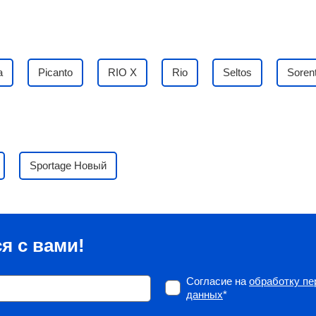
a
Picanto
RIO X
Rio
Seltos
Soren
Sportage Новый
я с вами!
Согласие на
обработку п
данных
*