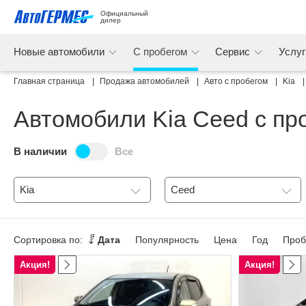
Официальный 
дилер
Новые автомобили
С пробегом
Сервис
Услу
Главная страница
Продажа автомобилей
Авто с пробегом
Kia
Автомобили Kia Ceed с пр
В наличии
Все
Kia
Ceed
Сортировка по:
Дата
Популярность
Цена
Год
Проб
Акция!
Акция!