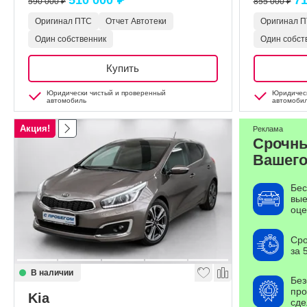
510 000 ₽
71
590 000 ₽
855 000 ₽
Оригинал ПТС
Отчет Автотеки
Оригинал 
Один собственник
Один собст
Купить
Юридически чистый и проверенный
Юридическ
автомобиль
автомоби
Акция!
Реклама
Срочн
Вашего
Бес
вые
оце
Сро
за 
В наличии
Без
про
Kia
сде