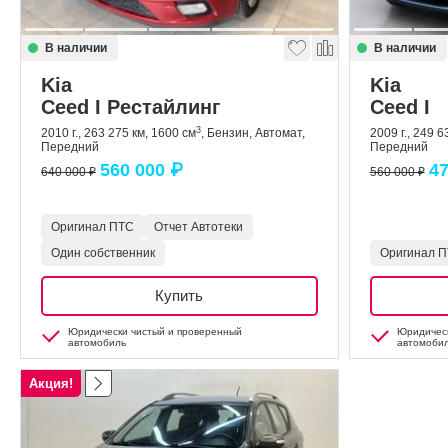
В наличии
В наличии
Kia
Kia
Ceed I Рестайлинг
Ceed I
3
2010 г., 263 275 км, 1600 см
, Бензин, Автомат,
2009 г., 249 6
Передний
Передний
560 000 ₽
47
640 000 ₽
560 000 ₽
Оригинал ПТС
Отчет Автотеки
Один собственник
Оригинал 
Купить
Юридически чистый и проверенный
Юридическ
автомобиль
автомоби
Акция!