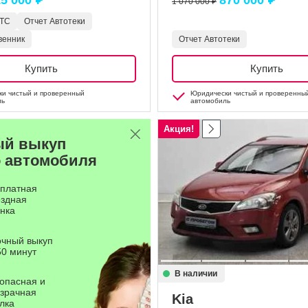
5 000 ₽
870 000 ₽
1 070 000 ₽
ПТС
Отчет Автотеки
венник
Отчет Автотеки
Купить
Купить
и чистый и проверенный
Юридически чистый и проверенны
ль
автомобиль
Акция!
ый выкуп
 автомобиля
платная
здная
нка
чный выкуп
50 минут
В наличии
опасная и
зрачная
Kia
лка