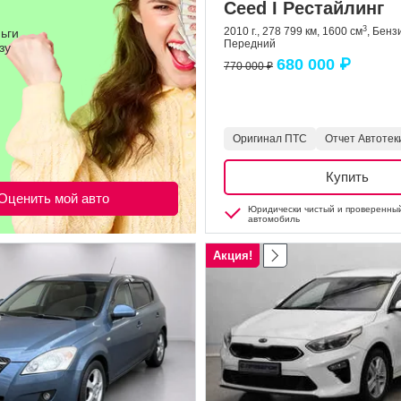
Ceed I Рестайлинг
3
2010 г., 278 799 км, 1600 см
, Бенз
ьги
Передний
зу
680 000 ₽
770 000 ₽
Оригинал ПТС
Отчет Автотек
Купить
Оценить мой авто
Юридически чистый и проверенны
автомобиль
Акция!