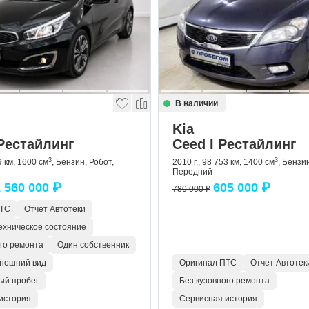
В наличии
Kia
 Рестайлинг
Ceed I Рестайлинг
3
3
9 км, 1600 см
, Бензин, Робот,
2010 г., 98 753 км, 1400 см
, Бензи
Передний
 560 000 ₽
605 000 ₽
780 000 ₽
ПТС
Отчет Автотеки
ехническое состояние
ого ремонта
Один собственник
нешний вид
Оригинал ПТС
Отчет Автотек
ый пробег
Без кузовного ремонта
история
Сервисная история