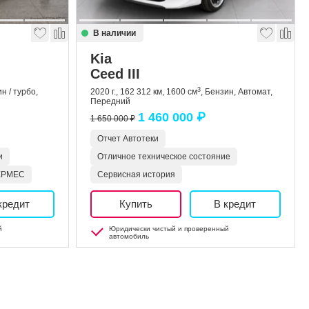
В наличии
Kia
Ceed III
3
ин / турбо,
2020 г., 162 312 км, 1600 см
, Бензин, Автомат,
Передний
1 460 000 ₽
1 650 000 ₽
Отчет Автотеки
и
Отличное техническое состояние
ГЕРМЕС
Сервисная история
кредит
Купить
В кредит
й
Юридически чистый и проверенный
автомобиль