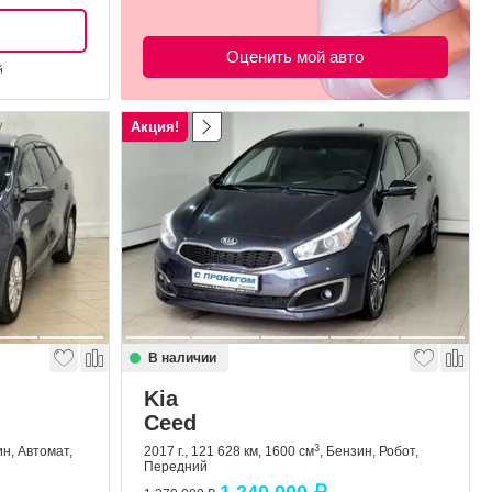
Оценить мой авто
й
Акция!
В наличии
Kia
Ceed
3
ин, Автомат,
2017 г., 121 628 км, 1600 см
, Бензин, Робот,
Передний