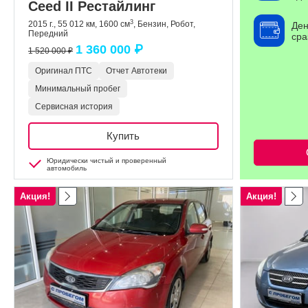
Ceed II Рестайлинг
3
2015 г., 55 012 км, 1600 см
, Бензин, Робот,
Ден
Передний
сра
1 360 000 ₽
1 520 000 ₽
Оригинал ПТС
Отчет Автотеки
Минимальный пробег
Сервисная история
Купить
Юридически чистый и проверенный
автомобиль
Акция!
Акция!