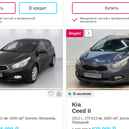
ть
В кредит
Купить
и чистый и проверенный
Юридически чистый и проверенны
ль
автомобиль
Акция!
В наличии
Kia
Ceed II
3
3
61 км, 1600 см
, Бензин, Механика,
2013 г., 175 013 км, 1600 см
, Бенз
Передний