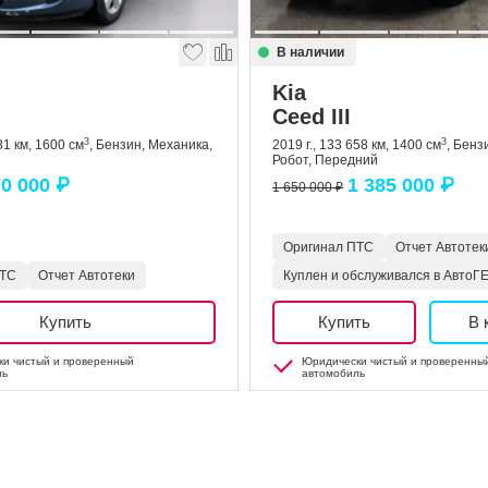
В наличии
Kia
Ceed III
3
3
31 км, 1600 см
, Бензин, Механика,
2019 г., 133 658 км, 1400 см
, Бенз
Робот, Передний
0 000 ₽
1 385 000 ₽
1 650 000 ₽
Оригинал ПТС
Отчет Автотек
ПТС
Отчет Автотеки
Куплен и обслуживался в Авто
Купить
Купить
В 
и чистый и проверенный
Юридически чистый и проверенны
ль
автомобиль