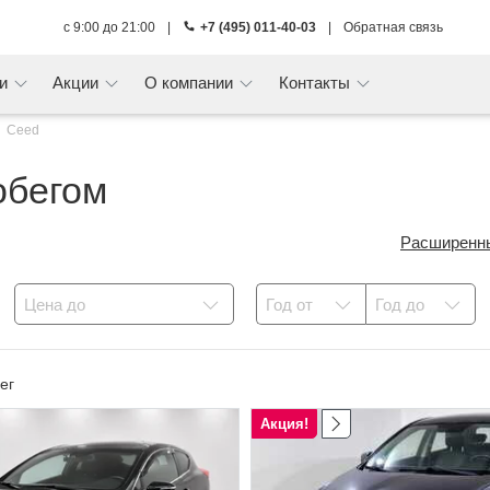
с 9:00 до 21:00
|
+7 (495) 011-40-03
|
Обратная связь
ги
Акции
О компании
Контакты
Ceed
обегом
Расширенн
Цена до
Год от
Год до
ег
Акция!