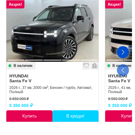
Акция!
Акция!
В наличии
В наличии
HYUNDAI
HYUNDAI
Santa Fe V
Santa Fe V
3
2026 г., 37 км, 2000 см
, Бензин / турбо, Автомат,
2026 г., 41 км, 
Полный
Полный
6 650 000 ₽
6 550 000 ₽
5 350 000 ₽
5 350 000 ₽
Купить
В кредит
Купит