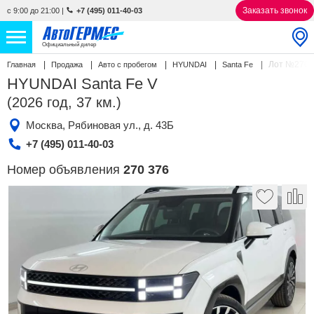
Заказать звонок
с 9:00 до 21:00
|
+7 (495) 011-40-03
Официальный дилер
Лот №270 
Главная
Продажа
Авто с пробегом
HYUNDAI
Santa Fe
НОВЫЕ АВТОМОБИЛИ
4770 авто
HYUNDAI Santa Fe V
(2026 год, 37 км.)
С ПРОБЕГОМ
857 авто
Москва, Рябиновая ул., д. 43Б
СЕРВИС
+7 (495) 011-40-03
Номер объявления
270 376
УСЛУГИ
АКЦИИ
О КОМПАНИИ
КОНТАКТЫ
Избранное