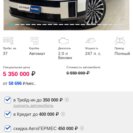
Сравнение
Личный кабинет
Пробег, км
Коробка
Двигатель
Мощность
Привод
37
Автомат
2.0 л
247 л. с.
Полный
Бензин
Специальная
цена
Стоимость
автомобиля
5 350 000
₽
6 550 000
₽
от
58 696
₽/мес.
в Трейд-ин до
350 000 ₽
оценить автомобиль
в Кредит до
400 000 ₽
скидка АвтоГЕРМЕС
450 000 ₽