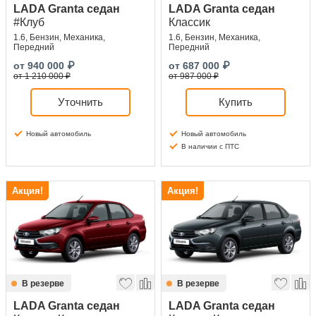
LADA Granta седан
LADA Granta седан
#Клуб
Классик
1.6, Бензин, Механика,
1.6, Бензин, Механика,
Передний
Передний
от
940 000
₽
от
687 000
₽
от 1 210 000 ₽
от 987 000 ₽
Уточнить
Купить
Новый автомобиль
Новый автомобиль
В наличии с ПТС
Акция!
Акция!
В резерве
В резерве
LADA Granta седан
LADA Granta седан