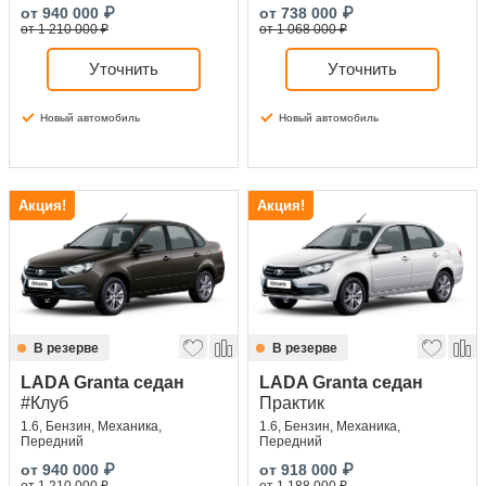
от
940 000
₽
от
738 000
₽
от 1 210 000 ₽
от 1 068 000 ₽
Уточнить
Уточнить
Новый автомобиль
Новый автомобиль
Акция!
Акция!
В резерве
В резерве
LADA Granta седан
LADA Granta седан
#Клуб
Практик
1.6, Бензин, Механика,
1.6, Бензин, Механика,
Передний
Передний
от
940 000
₽
от
918 000
₽