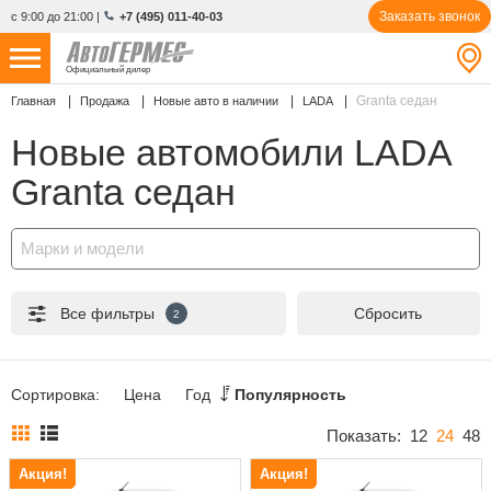
Заказать звонок
с 9:00 до 21:00
|
+7 (495) 011-40-03
Официальный дилер
Granta седан
Главная
Продажа
Новые авто в наличии
LADA
НОВЫЕ АВТОМОБИЛИ
4770 авто
Новые автомобили LADA
С ПРОБЕГОМ
855 авто
Granta седан
СЕРВИС
Марки и модели
УСЛУГИ
Все фильтры
Сбросить
2
АКЦИИ
О КОМПАНИИ
Сортировка:
Цена
Год
Популярность
КОНТАКТЫ
Показать:
12
24
48
Акция!
Акция!
Избранное