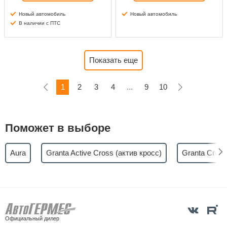
Новый автомобиль
Новый автомобиль
В наличии с ПТС
Показать еще
1
2
3
4
...
9
10
Поможет в выборе
Aura
Granta Active Cross (актив кросс)
Granta Cross
Официальный дилер