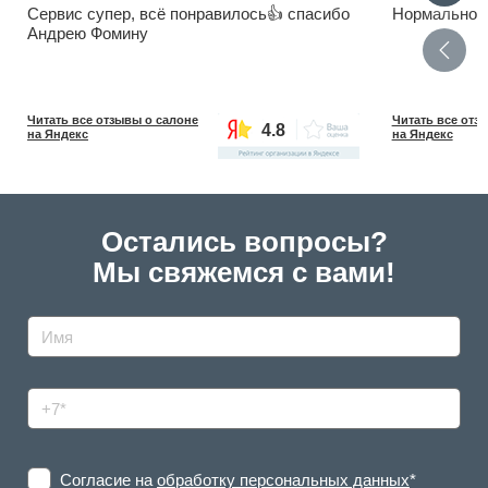
Сервис супер, всё понравилось👍 спасибо
Нормально, 
Андрею Фомину
Читать все отзывы о салоне
Читать все отз
4.8
на Яндекс
на Яндекс
Остались вопросы?
Мы свяжемся с вами!
Согласие на
обработку персональных данных
*