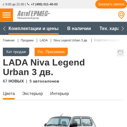
Заказать звонок
с 9:00 до 21:00
|
+7 (495) 011-40-03
Официальный дилер
НОВЫЕ АВТОМОБИЛИ
Комплектации и цены
В наличии
Тех. характ
4866 авто
Комплектации и це
Главная
Продажа
LADA
Niva Legend Urban 3 дв.
С ПРОБЕГОМ
858 авто
Хит продаж
Гос. Программа
СЕРВИС
LADA Niva Legend
УСЛУГИ
Urban 3 дв.
67
НОВЫХ
5
автосалонов
АКЦИИ
Цвета
Экстерьер
Интерьер
О КОМПАНИИ
КОНТАКТЫ
Избранное