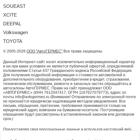
SOUEAST
XCITE
DEEPAL
Volkswagen
TOYOTA
© 2005-2026
ООО "АвтоГЕРМЕС"
Все права защищены
Данный Интернет-сайт носит исключительно информационный характер
и ни при каких условиях не является публичной офертой, определяемой
положениями Статьи 437 Гражданского кодекса Российской Федерации.
Для получения подробной информации о стоимости автомобилей и
дополнительного оборудования, приобретении в кредит, страховании,
техническом обслуживании, ремонте и запасных частях обращайтесь в
автосалоны АвтоГЕРМЕС. Права на сайт принадлежат ООО
«АВТОГЕРМЕС» (ИНН 7612047417, ОГРН 1167627079773), адрес эл.
почты info@avtogermes.ru (Внимание! Отправление по электронной почте
не признаётся юридически надлежащим методом уведомления. Все
письма, обращения, претензии, требования принимаются только на
юридический адрес компании на бумажном носителе. Поступившие
обращения будут рассмотрены в установленный законом или договором
срок.)
Предоставляя свои персональные данные и используя настоящий веб-
сайт, Вы даете согласие на обработку Ваших персональных данных и
принимаете условия их обработки.
Политика конфиденциальности.