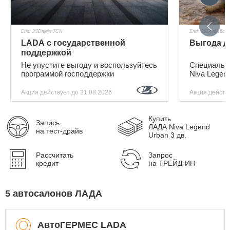
Erid: 2SDnjejm7CN
Erid: 2SDnjdR6ciE
LADA с государственной
Выгода до
поддержкой
Не упустите выгоду и воспользуйтесь
Специальн
программой господдержки
Niva Legen
Акция действует
до 31.08.2026
Акция действ
Купить
Запись
ЛАДА Niva Legend
на тест-драйв
Urban 3 дв.
Рассчитать
Запрос
кредит
на ТРЕЙД-ИН
5 автосалонов ЛАДА
АвтоГЕРМЕС LADA