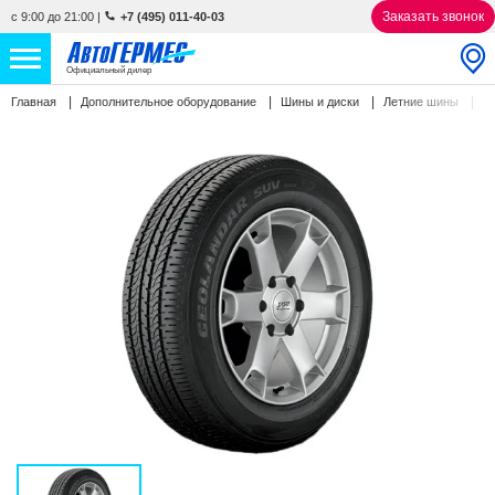
Заказать звонок
с 9:00 до 21:00
|
+7 (495) 011-40-03
Официальный дилер
Y
Главная
Дополнительное оборудование
Шины и диски
Летние шины
НОВЫЕ АВТОМОБИЛИ
4834 авто
С ПРОБЕГОМ
839 авто
СЕРВИС
УСЛУГИ
АКЦИИ
О КОМПАНИИ
КОНТАКТЫ
Избранное