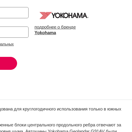
подробнее о бренде
Yokohama
нальных
дована для круглогодичного использования только в южных
енные блоки центрального продольного ребра отвечают за
 уровня шума. Автошины Yokohama Geolandar G91AV были