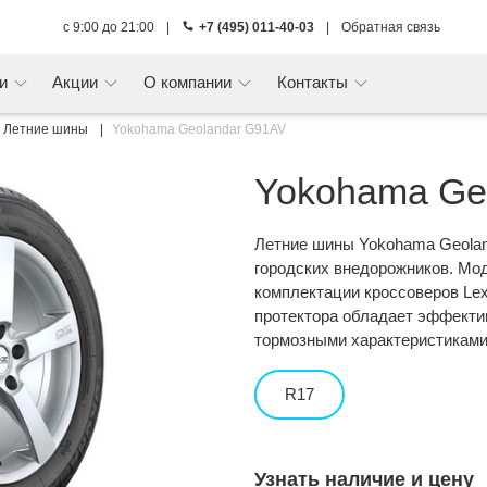
с 9:00 до 21:00
|
+7 (495) 011-40-03
|
Обратная связь
ги
Акции
О компании
Контакты
Летние шины
Yokohama Geolandar G91AV
Yokohama Ge
Летние шины Yokohama Geolan
городских внедорожников. Мо
комплектации кроссоверов Lex
протектора обладает эффекти
тормозными характеристиками
R17
Узнать наличие и цену