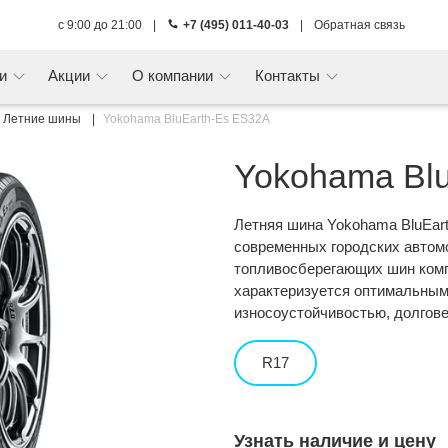
с 9:00 до 21:00
|
+7 (495) 011-40-03
|
Обратная связь
ги
Акции
О компании
Контакты
Летние шины
Yokohama BluEarth-Es ES32A
Yokohama Bl
Летняя шина Yokohama BluEar
современных городских автомо
топливосберегающих шин комп
характеризуется оптимальным 
износоустойчивостью, долгов
R17
Узнать наличие и цену