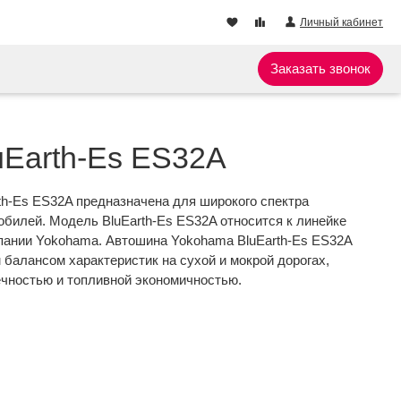
Личный кабинет
Заказать звонок
uEarth-Es ES32A
th-Es ES32A предназначена для широкого спектра
билей. Модель BluEarth-Es ES32A относится к линейке
ании Yokohama. Автошина Yokohama BluEarth-Es ES32A
балансом характеристик на сухой и мокрой дорогах,
ечностью и топливной экономичностью.