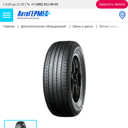
Заказать звонок
с 9:00 до 21:00
|
+7 (495) 011-40-03
Официальный дилер
Y
Главная
Дополнительное оборудование
Шины и диски
Летние шины
НОВЫЕ АВТОМОБИЛИ
4852 авто
С ПРОБЕГОМ
850 авто
СЕРВИС
УСЛУГИ
АКЦИИ
О КОМПАНИИ
КОНТАКТЫ
Избранное