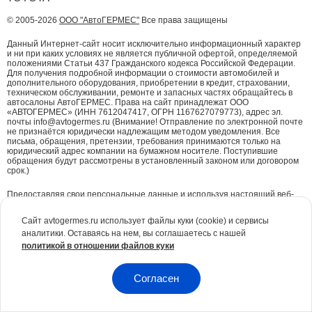
© 2005-2026
ООО "АвтоГЕРМЕС"
Все права защищены
Данный Интернет-сайт носит исключительно информационный характер
и ни при каких условиях не является публичной офертой, определяемой
положениями Статьи 437 Гражданского кодекса Российской Федерации.
Для получения подробной информации о стоимости автомобилей и
дополнительного оборудования, приобретении в кредит, страховании,
техническом обслуживании, ремонте и запасных частях обращайтесь в
автосалоны АвтоГЕРМЕС. Права на сайт принадлежат ООО
«АВТОГЕРМЕС» (ИНН 7612047417, ОГРН 1167627079773), адрес эл.
почты info@avtogermes.ru (Внимание! Отправление по электронной почте
не признаётся юридически надлежащим методом уведомления. Все
письма, обращения, претензии, требования принимаются только на
юридический адрес компании на бумажном носителе. Поступившие
обращения будут рассмотрены в установленный законом или договором
срок.)
Предоставляя свои персональные данные и используя настоящий веб-
сайт, Вы даете согласие на обработку Ваших персональных данных и
принимаете условия их обработки.
Политика конфиденциальности.
Сайт avtogermes.ru использует файлы куки (cookie) и сервисы
аналитики. Оставаясь на нем, вы соглашаетесь с нашей
Для повышения удобства работы с сайтом и обеспечения его корректной
политикой в отношении файлов куки
работы компания АвтоГЕРМЕС
использует файлы куки (cookie)
. Эти
файлы содержат данные о предыдущих посещениях Вами сайта. Куки не
идентифицируют Ваши личные данные. Вся информация является сугубо
конфиденциальной. При необходимости Вы можете отключить куки с
Согласен
помощью настроек браузера.