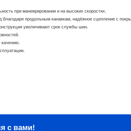
ьность при маневрировании и на высоких скоростях.
 благодаря продольным канавкам, надёжное сцепление с покр
конструкция увеличивают срок службы шин.
овностей.
 качению.
ксплуатации.
я с вами!