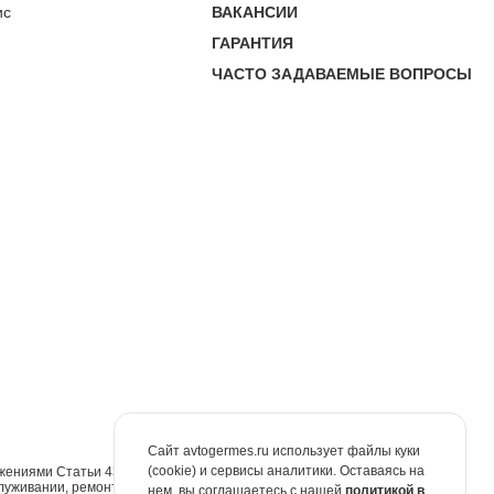
ис
ВАКАНСИИ
ГАРАНТИЯ
ЧАСТО ЗАДАВАЕМЫЕ ВОПРОСЫ
Сайт avtogermes.ru использует файлы куки
(cookie) и сервисы аналитики. Оставаясь на
жениями Статьи 437 Гражданского кодекса Российской Федерации. Для
луживании, ремонте и запасных частях обращайтесь в автосалоны
нем, вы соглашаетесь с нашей
политикой в