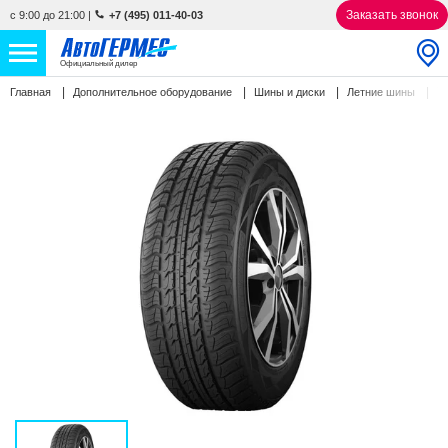
Заказать звонок
с 9:00 до 21:00
|
+7 (495) 011-40-03
Официальный дилер
T
Главная
Дополнительное оборудование
Шины и диски
Летние шины
НОВЫЕ АВТОМОБИЛИ
4770 авто
С ПРОБЕГОМ
857 авто
СЕРВИС
УСЛУГИ
АКЦИИ
О КОМПАНИИ
КОНТАКТЫ
Избранное