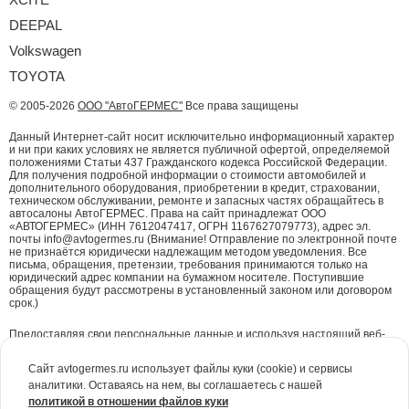
DEEPAL
Volkswagen
TOYOTA
© 2005-2026
ООО "АвтоГЕРМЕС"
Все права защищены
Данный Интернет-сайт носит исключительно информационный характер
и ни при каких условиях не является публичной офертой, определяемой
положениями Статьи 437 Гражданского кодекса Российской Федерации.
Для получения подробной информации о стоимости автомобилей и
дополнительного оборудования, приобретении в кредит, страховании,
техническом обслуживании, ремонте и запасных частях обращайтесь в
автосалоны АвтоГЕРМЕС. Права на сайт принадлежат ООО
«АВТОГЕРМЕС» (ИНН 7612047417, ОГРН 1167627079773), адрес эл.
почты info@avtogermes.ru (Внимание! Отправление по электронной почте
не признаётся юридически надлежащим методом уведомления. Все
письма, обращения, претензии, требования принимаются только на
юридический адрес компании на бумажном носителе. Поступившие
обращения будут рассмотрены в установленный законом или договором
срок.)
Предоставляя свои персональные данные и используя настоящий веб-
сайт, Вы даете согласие на обработку Ваших персональных данных и
принимаете условия их обработки.
Политика конфиденциальности.
Сайт avtogermes.ru использует файлы куки (cookie) и сервисы
аналитики. Оставаясь на нем, вы соглашаетесь с нашей
Для повышения удобства работы с сайтом и обеспечения его корректной
политикой в отношении файлов куки
работы компания АвтоГЕРМЕС
использует файлы куки (cookie)
. Эти