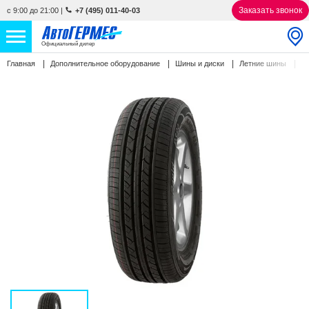
Заказать звонок
с 9:00 до 21:00
|
+7 (495) 011-40-03
Официальный дилер
R
Главная
Дополнительное оборудование
Шины и диски
Летние шины
НОВЫЕ АВТОМОБИЛИ
4763 авто
С ПРОБЕГОМ
863 авто
СЕРВИС
УСЛУГИ
АКЦИИ
О КОМПАНИИ
КОНТАКТЫ
Избранное