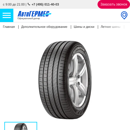
Заказать звонок
с 9:00 до 21:00
|
+7 (495) 011-40-03
Официальный дилер
Pi
Главная
Дополнительное оборудование
Шины и диски
Летние шины
НОВЫЕ АВТОМОБИЛИ
4829 авто
С ПРОБЕГОМ
837 авто
СЕРВИС
УСЛУГИ
АКЦИИ
О КОМПАНИИ
КОНТАКТЫ
Избранное