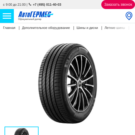
Заказать звонок
с 9:00 до 21:00
|
+7 (495) 011-40-03
Официальный дилер
M
Главная
Дополнительное оборудование
Шины и диски
Летние шины
НОВЫЕ АВТОМОБИЛИ
4763 авто
С ПРОБЕГОМ
863 авто
СЕРВИС
УСЛУГИ
АКЦИИ
О КОМПАНИИ
КОНТАКТЫ
Избранное