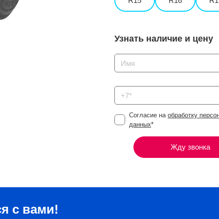
R15
R16
R1
Узнать наличие и цену
Согласие на
обработку персо
данных
*
Жду звонка
я с вами!