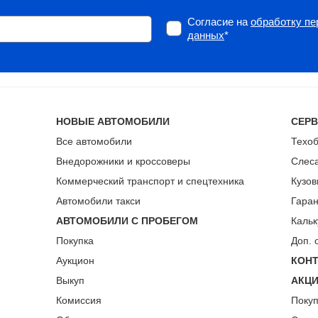
Согласие на
обработку п
данных
*
НОВЫЕ АВТОМОБИЛИ
СЕР
Все автомобили
Техо
Внедорожники и кроссоверы
Слес
Коммерческий транспорт и спецтехника
Кузов
Автомобили такси
Гара
АВТОМОБИЛИ С ПРОБЕГОМ
Кальк
Покупка
Доп. 
Аукцион
КОН
Выкуп
АКЦ
Комиссия
Поку