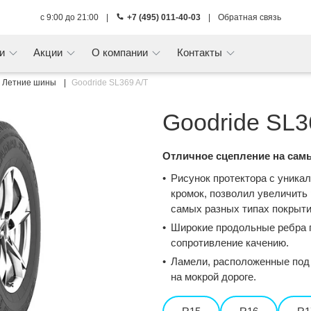
с 9:00 до 21:00
|
+7 (495) 011-40-03
|
Обратная связь
ги
Акции
О компании
Контакты
Летние шины
Goodride SL369 A/T
Goodride SL3
Отличное сцепление на сам
Рисунок протектора с уник
кромок, позволил увеличить
самых разных типах покрыти
Широкие продольные ребра 
сопротивление качению.
Ламели, расположенные под
на мокрой дороге.