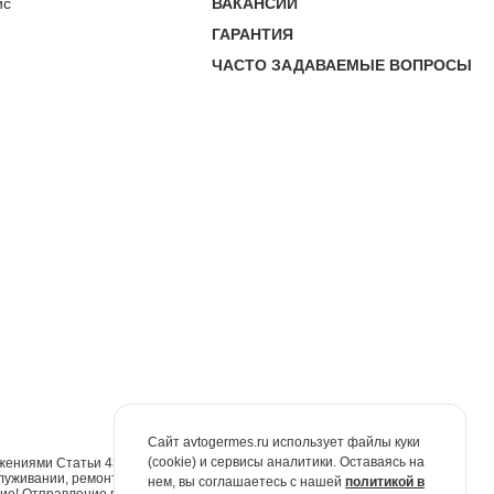
ис
ВАКАНСИИ
ГАРАНТИЯ
ЧАСТО ЗАДАВАЕМЫЕ ВОПРОСЫ
Сайт avtogermes.ru использует файлы куки
(cookie) и сервисы аналитики. Оставаясь на
жениями Статьи 437 Гражданского кодекса Российской Федерации. Для
луживании, ремонте и запасных частях обращайтесь в автосалоны
нем, вы соглашаетесь с нашей
политикой в