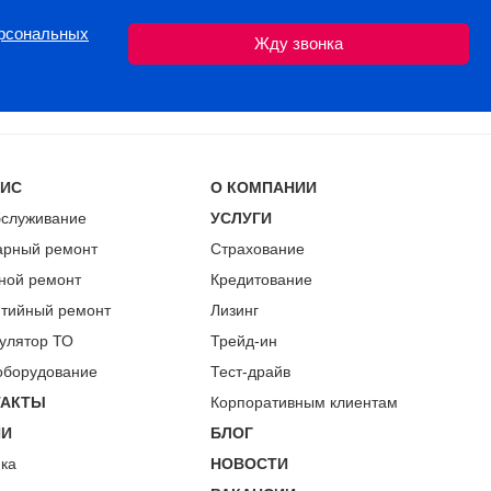
ерсональных
ВИС
О КОМПАНИИ
бслуживание
УСЛУГИ
арный ремонт
Страхование
ной ремонт
Кредитование
нтийный ремонт
Лизинг
улятор ТО
Трейд-ин
оборудование
Тест-драйв
ТАКТЫ
Корпоративным клиентам
ИИ
БЛОГ
пка
НОВОСТИ