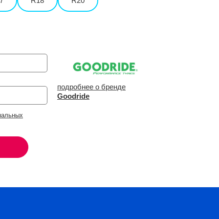
7
R18
R20
подробнее о бренде
Goodride
нальных