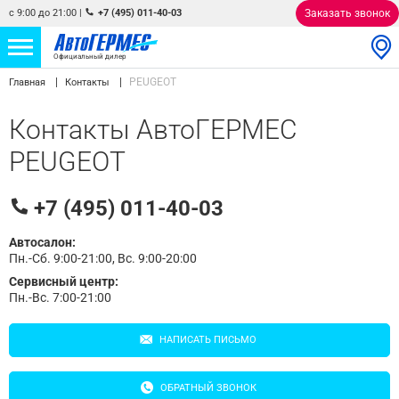
с 9:00 до 21:00
|
+7 (495) 011-40-03
Заказать звонок
Официальный дилер
PEUGEOT
Главная
Контакты
НОВЫЕ АВТОМОБИЛИ
4866 авто
Контакты АвтоГЕРМЕС
С ПРОБЕГОМ
858 авто
PEUGEOT
СЕРВИС
+7 (495) 011-40-03
УСЛУГИ
Автосалон:
Пн.-Сб. 9:00-21:00, Вс. 9:00-20:00
АКЦИИ
Сервисный центр:
Пн.-Вс. 7:00-21:00
О КОМПАНИИ
НАПИСАТЬ ПИСЬМО
КОНТАКТЫ
ОБРАТНЫЙ ЗВОНОК
Избранное