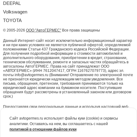
DEEPAL
Volkswagen
TOYOTA
© 2005-2026
ООО "АвтоГЕРМЕС"
Все права защищены
Данный Интернет-сайт носит исключительно информационный характер
и ни при каких условиях не является публичной офертой, определяемой
положениями Статьи 437 Гражданского кодекса Российской Федерации.
Для получения подробной информации о стоимости автомобилей и
дополнительного оборудования, приобретении в кредит, страховании,
техническом обслуживании, ремонте и запасных частях обращайтесь в
автосалоны АвтоГЕРМЕС. Права на сайт принадлежат ООО
«АВТОГЕРМЕС» (ИНН 7612047417, ОГРН 1167627079773), адрес эл.
почты info@avtogermes.ru (Внимание! Отправление по электронной почте
не признаётся юридически надлежащим методом уведомления. Все
письма, обращения, претензии, требования принимаются только на
юридический адрес компании на бумажном носителе. Поступившие
обращения будут рассмотрены в установленный законом или договором
срок.)
Предоставляя свои персональные данные и используя настоящий веб-
сайт, Вы даете согласие на обработку Ваших персональных данных и
принимаете условия их обработки.
Политика конфиденциальности.
Сайт avtogermes.ru использует файлы куки (cookie) и сервисы
аналитики. Оставаясь на нем, вы соглашаетесь с нашей
Для повышения удобства работы с сайтом и обеспечения его корректной
политикой в отношении файлов куки
работы компания АвтоГЕРМЕС
использует файлы куки (cookie)
. Эти
файлы содержат данные о предыдущих посещениях Вами сайта. Куки не