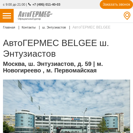
Заказать звонок
с 9:00 до 21:00
|
+7 (495) 011-40-03
Официальный дилер
АвтоГЕРМЕС BELGEE
Главная
Контакты
ш. Энтузиастов
НОВЫЕ АВТОМОБИЛИ
4763 авто
АвтоГЕРМЕС BELGEE ш.
С ПРОБЕГОМ
863 авто
Энтузиастов
СЕРВИС
Москва
,
ш. Энтузиастов, д. 59
| м.
Новогиреево , м. Первомайская
УСЛУГИ
АКЦИИ
О КОМПАНИИ
КОНТАКТЫ
Избранное