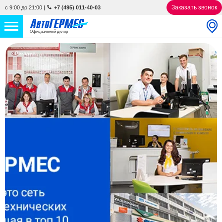
Заказать звонок
с 9:00 до 21:00
|
+7 (495) 011-40-03
Официальный дилер
НОВЫЕ АВТОМОБИЛИ
4846 авто
Реклама
С ПРОБЕГОМ
848 авто
СЕРВИС
УСЛУГИ
АКЦИИ
О КОМПАНИИ
КОНТАКТЫ
Избранное