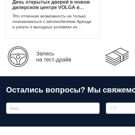
День открытых дверей в новом
дилерском центре VOLGA в
«АвтоГЕРМЕС»: автомобили,
Это отличная возможность не только
развлечения и полезные мастер
познакомиться с автомобилями бренда
классы
и узнать о выгодных условиях их
приобретения, но и провести время
всей семьёй.
Запись
на тест-драйв
Остались вопросы?
Мы свяжемс