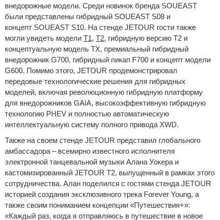
внедорожные модели. Среди новинок бренда SOUEAST
были представлены гибридный SOUEAST S08 и
концепт SOUEAST S10. На стенде JETOUR гости также
могли увидеть модели
T1
,
T2
, гибридную версию T2 и
концептуальную модель TX, премиальный гибридный
внедорожник G700, гибридный пикап F700 и концепт модели
G600. Помимо этого, JETOUR продемонстрировал
передовые технологические решения для гибридных
моделей, включая революционную гибридную платформу
для внедорожников GAIA, высокоэффективную гибридную
технологию PHEV и полностью автоматическую
интеллектуальную систему полного привода XWD.
Также на своем стенде JETOUR представил глобального
амбассадора – всемирно известного исполнителя
электронной танцевальной музыки Алана Уокера и
кастомизированный JETOUR T2, выпущенный в рамках этого
сотрудничества. Алан поделился с гостями стенда JETOUR
историей создания эксклюзивного трека Forever Young, а
также своим пониманием концепции «Путешествия+»:
«Каждый раз, когда я отправляюсь в путешествие в новое