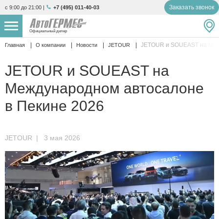
Заказать звонок
с 9:00 до 21:00
|
+7 (495) 011-40-03
Официальный дилер
JETOUR и SOUEAST на Меж
Главная
О компании
Новости
JETOUR
НОВЫЕ АВТОМОБИЛИ
4759 авто
JETOUR и SOUEAST на
С ПРОБЕГОМ
848 авто
Международном автосалоне
СЕРВИС
в Пекине 2026
УСЛУГИ
JETOUR
| 3 мая 2026
АКЦИИ
О КОМПАНИИ
КОНТАКТЫ
Избранное