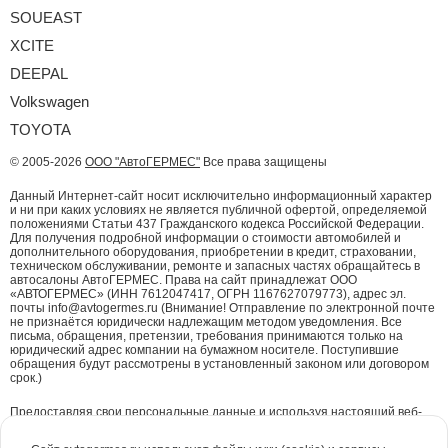
SOUEAST
XCITE
DEEPAL
Volkswagen
TOYOTA
© 2005-2026
ООО "АвтоГЕРМЕС"
Все права защищены
Данный Интернет-сайт носит исключительно информационный характер
и ни при каких условиях не является публичной офертой, определяемой
положениями Статьи 437 Гражданского кодекса Российской Федерации.
Для получения подробной информации о стоимости автомобилей и
дополнительного оборудования, приобретении в кредит, страховании,
техническом обслуживании, ремонте и запасных частях обращайтесь в
автосалоны АвтоГЕРМЕС. Права на сайт принадлежат ООО
«АВТОГЕРМЕС» (ИНН 7612047417, ОГРН 1167627079773), адрес эл.
почты info@avtogermes.ru (Внимание! Отправление по электронной почте
не признаётся юридически надлежащим методом уведомления. Все
письма, обращения, претензии, требования принимаются только на
юридический адрес компании на бумажном носителе. Поступившие
обращения будут рассмотрены в установленный законом или договором
срок.)
Предоставляя свои персональные данные и используя настоящий веб-
сайт, Вы даете согласие на обработку Ваших персональных данных и
принимаете условия их обработки.
Политика конфиденциальности.