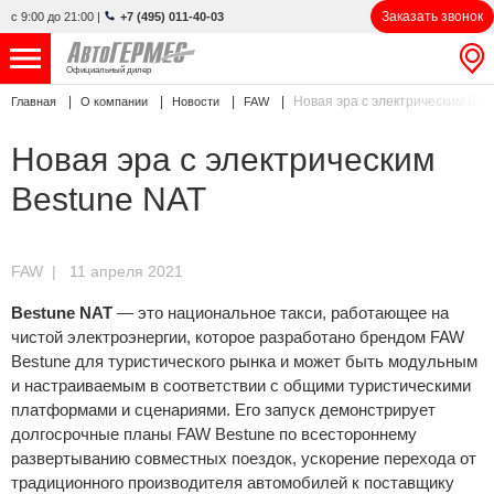
Заказать звонок
с 9:00 до 21:00
|
+7 (495) 011-40-03
Официальный дилер
Новая эра с электрическим Bes
Главная
О компании
Новости
FAW
НОВЫЕ АВТОМОБИЛИ
4866 авто
Новая эра с электрическим
С ПРОБЕГОМ
858 авто
Bestune NAT
СЕРВИС
УСЛУГИ
FAW
| 11 апреля 2021
Bestune NAT
— это национальное такси, работающее на
АКЦИИ
чистой электроэнергии, которое разработано брендом FAW
Bestune для туристического рынка и может быть модульным
О КОМПАНИИ
и настраиваемым в соответствии с общими туристическими
платформами и сценариями. Его запуск демонстрирует
КОНТАКТЫ
долгосрочные планы FAW Bestune по всестороннему
развертыванию совместных поездок, ускорение перехода от
традиционного производителя автомобилей к поставщику
Избранное