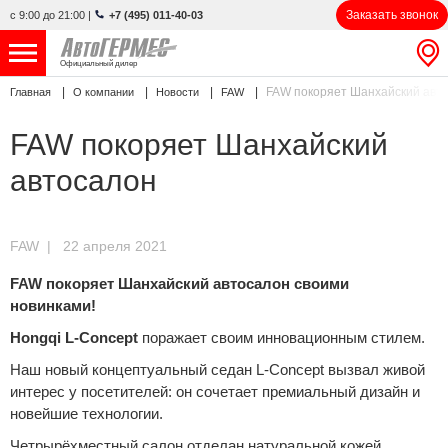
Заказать звонок
с 9:00 до 21:00
|
+7 (495) 011-40-03
Официальный дилер
FAW покоряет Шанхайский авт
Главная
О компании
Новости
FAW
НОВЫЕ АВТОМОБИЛИ
4782 авто
FAW покоряет Шанхайский
С ПРОБЕГОМ
836 авто
автосалон
СЕРВИС
УСЛУГИ
FAW
| 22 апреля 2021
FAW покоряет Шанхайский автосалон своими
АКЦИИ
новинками!
О КОМПАНИИ
Hongqi L-Concept
поражает своим инновационным стилем.
Наш новый концептуальный седан L-Concept вызвал живой
КОНТАКТЫ
интерес у посетителей: он сочетает премиальный дизайн и
новейшие технологии.
Избранное
Четрырёхместный салон отделан натуральной кожей,