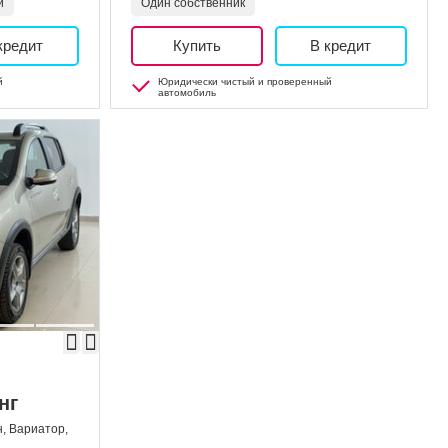
и
Один собственник
кредит
Купить
В кредит
й
Юридически чистый и проверенный
автомобиль
нг
н, Вариатор,