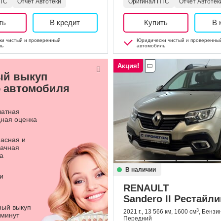
ПТС
Отчет Автотеки
Оригинал ПТС
Отчет Автотек
ть
В кредит
Купить
В 
и чистый и проверенный
Юридически чистый и проверенны
ль
автомобиль
Акция!
ый выкуп
 автомобиля
латная
ная оценка
асная и
ачная
а
В наличии
и
RENAULT
Sandero II Рестайли
ный выкуп
3
2021 г., 13 566 км, 1600 см
, Бензи
 минут
Передний