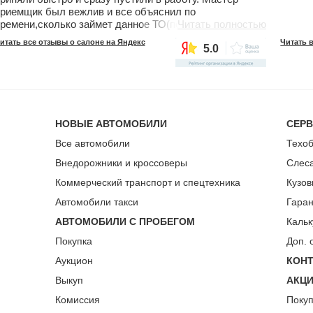
риемщик был вежлив и все объяснил по
ремени,сколько займет данное ТО(по времени займет
Читать полностью
-3,5 часа)И первое мое удивление (приятное)что они
итать все отзывы о салоне на Яндекс
Читать 
5.0
сю работу выполнили за 2 часа и 15 минут,второе мое
дивление это то ,что машину они помыли перед
ыдачей (это так приятно).Кому-то это покажется
елочи,но для меня это было
еобычно,т.к.обслуживаюсь у официалов постоянно и
бычно ,в других сервисах сначала моют,а потом
НОВЫЕ АВТОМОБИЛИ
СЕР
риступают к работе. Мастер не был навязчивым к доп
аботам,хотя рекомендации на будущее
Все автомобили
Техо
орекомендовал. В общем я остался
оволен.Рекамендую.
Внедорожники и кроссоверы
Слес
Коммерческий транспорт и спецтехника
Кузов
Автомобили такси
Гара
АВТОМОБИЛИ С ПРОБЕГОМ
Кальк
Покупка
Доп. 
Аукцион
КОН
Выкуп
АКЦ
Комиссия
Поку