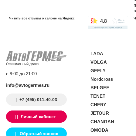
п
в
3
Читать все отзывы о салоне на Яндекс
Ч
4.8
в
у
в
м
н
о
LADA
п
р
VOLGA
Официальный дилер
п
GEELY
д
с 9:00 до 21:00
Nordcross
info@avtogermes.ru
BELGEE
TENET
+7 (495) 011-40-03
CHERY
JETOUR
Личный кабинет
CHANGAN
OMODA
Обратный звонок