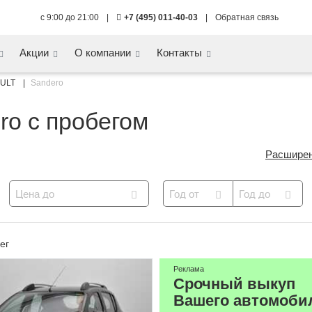
с 9:00 до 21:00
|
+7 (495) 011-40-03
|
Обратная связь
Акции
О компании
Контакты
ULT
Sandero
ro с пробегом
Расширен
Цена до
Год от
Год до
ег
Реклама
Срочный выкуп
Вашего автомоби