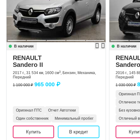
В наличии
В наличии
RENAULT
RENAU
Sandero II
Sandero 
3
2017 г., 31 534 км, 1600 см
, Бензин, Механика,
2016 г., 145 8
Передний
Передний
965 000 ₽
8
1 100 000 ₽
1 030 000 ₽
Оригинал 
Отличное т
Оригинал ПТС
Отчет Автотеки
Без кузовн
Один собственник
Минимальный пробег
Отличный в
Купить
В кредит
Купи