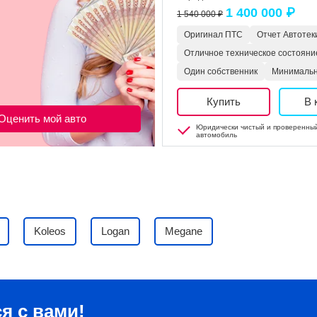
1 400 000 ₽
1 540 000 ₽
Оригинал ПТС
Отчет Автотек
Отличное техническое состояни
Один собственник
Минимальн
Купить
В 
Оценить мой авто
Юридически чистый и проверенны
автомобиль
Koleos
Logan
Megane
я с вами!