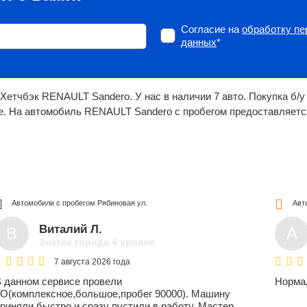
Согласие на
обработку п
данных
*
етчбэк RENAULT Sandero. У нас в наличии 7 авто. Покупка б/у
. На автомобиль RENAULT Sandero с пробегом предоставляется
Автомобили с пробегом
Рябиновая ул.
Авт
Виталий Л.
В
А
Знаток города 4 уровня
7 августа 2026 года
 данном сервисе провели
Нормал
О(комплексное,большое,пробег 90000). Машину
риняли быстро и сразу пустили в работу. Мастер