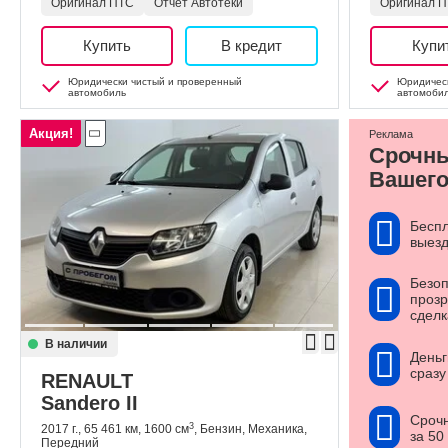
Оригинал ПТС
Отчет Автотеки
Оригинал 
Купить
В кредит
Купи
Юридически чистый и проверенный
Юридическ
автомобиль
автомоби
Акция!
Реклама
Срочн
Вашего
Бесп
выезд
Безоп
прозр
сделк
В наличии
Деньг
сразу
RENAULT
Sandero II
Сроч
3
2017 г., 65 461 км, 1600 см
, Бензин, Механика,
за 50
Передний