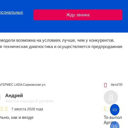
ерсональных
 модели возможна на условиях лучше, чем у конкурентов.
 техническая диагностика и осуществляется предпродажная
оГЕРМЕС LADA
Сормовская ул.
АвтоГЕРМ
Андрей
Де
Д
Знаток города 6 уровня
Зн
7 августа 2026 года
ьно, как и везде
То выполнили в с
Артём