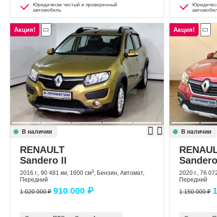
Юридически чистый и проверенный
Юридическ
автомобиль
автомоби
Акция!
Акция!
В наличии
В наличии
RENAULT
RENAU
Sandero II
Sandero
3
2016 г., 90 481 км, 1600 см
, Бензин, Автомат,
2020 г., 76 07
Передний
Передний
910 000 ₽
1
1 020 000 ₽
1 150 000 ₽