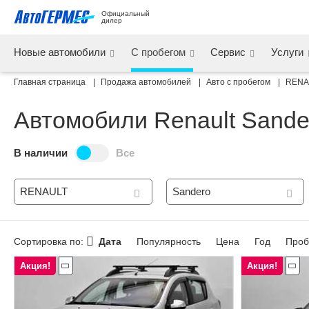
Официальный 
дилер
Новые автомобили
С пробегом
Сервис
Услуги
Главная страница
Продажа автомобилей
Авто с пробегом
RENA
Автомобили Renault Sande
В наличии
Все
RENAULT
Sandero
Сортировка по:
Дата
Популярность
Цена
Год
Проб
Акция!
Акция!