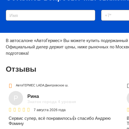
В автосалоне «АвтоГермес» Вы можете купить подержанный Х
Официальный дилер держит цены, ниже рыночных по Москве
подготовка!
Отзывы
АвтоГЕРМЕС LADA
Дмитровское ш.
Рина
Р
Знаток города 4 уровня
7 августа 2026 года
Сервис супер, всё понравилось👍 спасибо Андрею
В
Фомину
Т
п