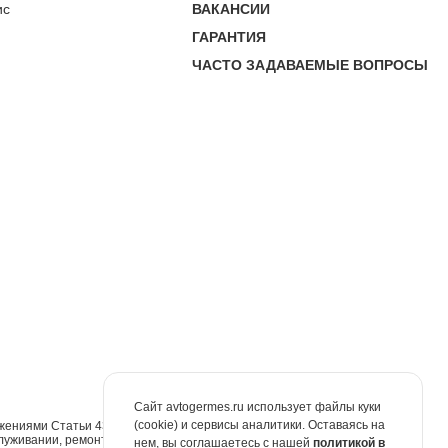
ис
ВАКАНСИИ
ГАРАНТИЯ
ЧАСТО ЗАДАВАЕМЫЕ ВОПРОСЫ
Сайт avtogermes.ru использует файлы куки
(cookie) и сервисы аналитики. Оставаясь на
жениями Статьи 437 Гражданского кодекса Российской Федерации. Для
луживании, ремонте и запасных частях обращайтесь в автосалоны
нем, вы соглашаетесь с нашей
политикой в