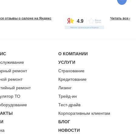
все отзывы о салоне на Яндекс
Читать все отз
4.9
ВИС
О КОМПАНИИ
бслуживание
УСЛУГИ
арный ремонт
Страхование
ной ремонт
Кредитование
нтийный ремонт
Лизинг
улятор ТО
Трейд-ин
оборудование
Тест-драйв
ТАКТЫ
Корпоративным клиентам
ИИ
БЛОГ
пка
НОВОСТИ