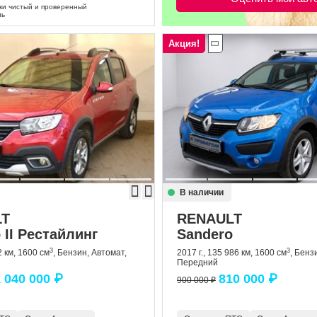
и чистый и проверенный
ль
Акция!
В наличии
LT
RENAULT
 II Рестайлинг
Sandero
3
3
2 км, 1600 см
, Бензин, Автомат,
2017 г., 135 986 км, 1600 см
, Бенз
Передний
 040 000 ₽
810 000 ₽
900 000 ₽