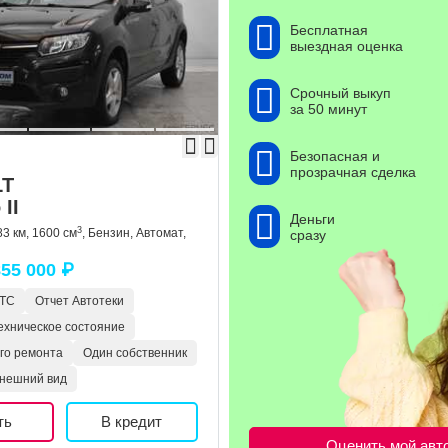
Бесплатная
выездная оценка
Срочный выкуп
за 50 минут
Безопасная и
прозрачная сделка
LT
II
Деньги
3
83 км, 1600 см
, Бензин, Автомат,
сразу
55 000 ₽
ПТС
Отчет Автотеки
ехническое состояние
ого ремонта
Один собственник
нешний вид
ть
В кредит
Оценить мой авт