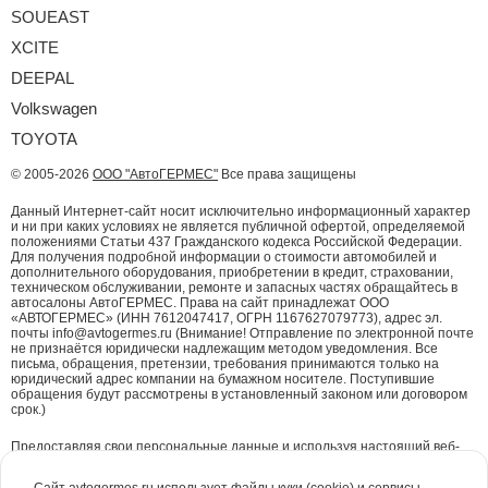
SOUEAST
XCITE
DEEPAL
Volkswagen
TOYOTA
© 2005-2026
ООО "АвтоГЕРМЕС"
Все права защищены
Данный Интернет-сайт носит исключительно информационный характер
и ни при каких условиях не является публичной офертой, определяемой
положениями Статьи 437 Гражданского кодекса Российской Федерации.
Для получения подробной информации о стоимости автомобилей и
дополнительного оборудования, приобретении в кредит, страховании,
техническом обслуживании, ремонте и запасных частях обращайтесь в
автосалоны АвтоГЕРМЕС. Права на сайт принадлежат ООО
«АВТОГЕРМЕС» (ИНН 7612047417, ОГРН 1167627079773), адрес эл.
почты info@avtogermes.ru (Внимание! Отправление по электронной почте
не признаётся юридически надлежащим методом уведомления. Все
письма, обращения, претензии, требования принимаются только на
юридический адрес компании на бумажном носителе. Поступившие
обращения будут рассмотрены в установленный законом или договором
срок.)
Предоставляя свои персональные данные и используя настоящий веб-
сайт, Вы даете согласие на обработку Ваших персональных данных и
принимаете условия их обработки.
Политика конфиденциальности.