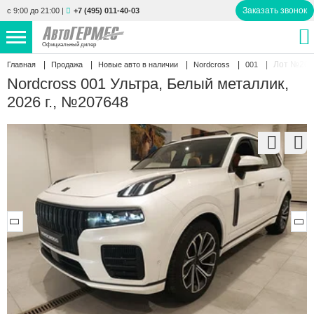
Заказать звонок
с 9:00 до 21:00
|
+7 (495) 011-40-03
Официальный дилер
Лот №207
Главная
Продажа
Новые авто в наличии
Nordcross
001
НОВЫЕ АВТОМОБИЛИ
4864 авто
Nordcross 001 Ультра, Белый металлик,
2026 г., №207648
С ПРОБЕГОМ
850 авто
СЕРВИС
УСЛУГИ
АКЦИИ
О КОМПАНИИ
КОНТАКТЫ
Избранное