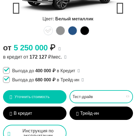
Сравнение
Цвет:
Белый металлик
Личный кабинет
от
5 250 000
₽
в кредит от
172 127
₽/мес.
Выгода до
400 000 ₽
в Кредит
Выгода до
680 000 ₽
в Трейд-ин
Тест-драйв
Уточнить стоимость
В кредит
Трейд-ин
Инструкция по
эксплуатации