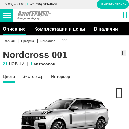
Заказать звонок
с 9:00 до 21:00
|
+7 (495) 011-40-03
Официальный дилер
НОВЫЕ АВТОМОБИЛИ
Описание
Комплектации и цены
В наличии
4771 авто
001
Главная
Продажа
Nordcross
С ПРОБЕГОМ
863 авто
Nordcross 001
СЕРВИС
21
НОВЫЙ
1
автосалон
УСЛУГИ
Цвета
Экстерьер
Интерьер
АКЦИИ
О КОМПАНИИ
КОНТАКТЫ
Избранное