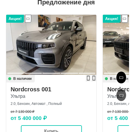
Предложение дня
Акция!
Акция!
В наличии
В наличии
Nordcross 001
Nordcro
Ультра
Ультра
2.0, Бензин, Автомат , Полный
2.0, Бензин, А
от 7 130 000 ₽
от 7 130 000 ₽
от 5 400 000 ₽
от 5 400 
Купить