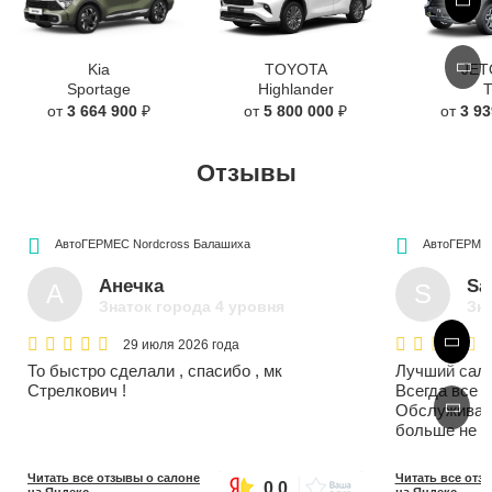
Kia
TOYOTA
JE
Sportage
Highlander
от
3 664 900
₽
от
5 800 000
₽
от
3 93
Отзывы
АвтоГЕРМЕС Nordcross
Балашиха
АвтоГЕРМЕС
Анечка
Sa
А
S
Знаток города 4 уровня
Зна
29 июля 2026 года
То быстро сделали , спасибо , мк
Лучший сало
Стрелкович !
Всегда все 
Обслуживаю 
больше не 
Читать все отзывы о салоне
Читать все отз
0.0
на Яндекс
на Яндекс