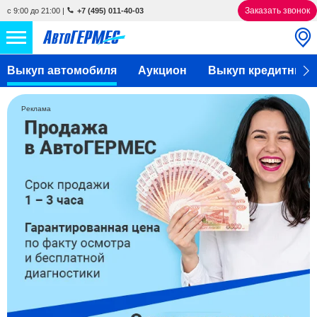
Заказать звонок
с 9:00 до 21:00
|
+7 (495) 011-40-03
Выкуп автомобиля
НОВЫЕ АВТОМОБИЛИ
Аукцион
Выкуп кредитных 
4866 авто
С ПРОБЕГОМ
856 авто
Реклама
СЕРВИС
УСЛУГИ
АКЦИИ
О КОМПАНИИ
КОНТАКТЫ
Избранное