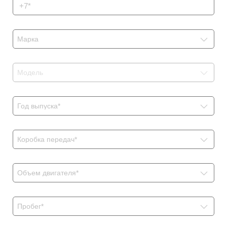
Марка
Модель
Год выпуска*
Коробка передач*
Объем двигателя*
Пробег*