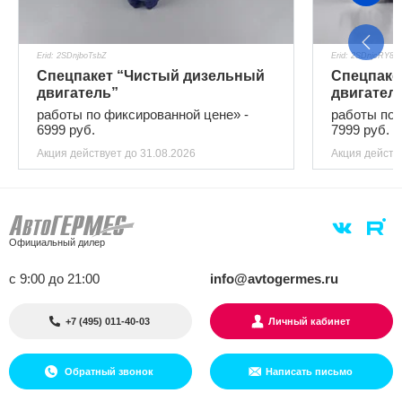
Erid: 2SDnjboTsbZ
Erid: 2SDnjcRY8D
Спецпакет “Чистый дизельный
Спецпаке
двигатель”
двигател
работы по фиксированной цене» -
работы по 
6999 руб.
7999 руб.
Акция действует
до 31.08.2026
Акция действ
Официальный дилер
с 9:00 до 21:00
info@avtogermes.ru
+7 (495) 011-40-03
Личный кабинет
Обратный звонок
Написать письмо