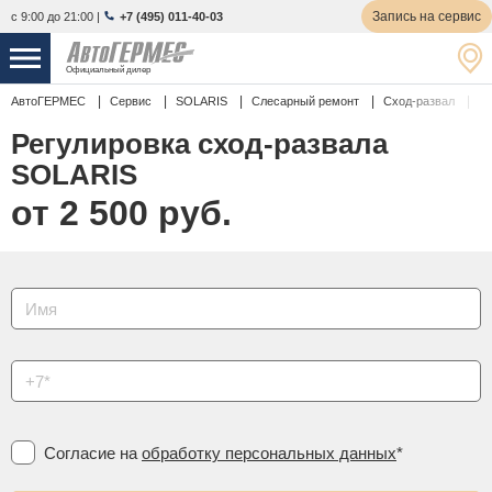
Запись на сервис
с 9:00 до 21:00
|
+7 (495) 011-40-03
Официальный дилер
Р
АвтоГЕРМЕС
Сервис
SOLARIS
Слесарный ремонт
Сход-развал
НОВЫЕ АВТОМОБИЛИ
4770 авто
Регулировка сход-развала
С ПРОБЕГОМ
857 авто
SOLARIS
от 2 500 руб.
СЕРВИС
УСЛУГИ
АКЦИИ
О КОМПАНИИ
КОНТАКТЫ
Согласие на
обработку персональных данных
*
Избранное