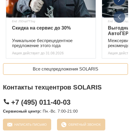
Erid: 2SDnjd7TSog
Erid: 2SDnjdLkyyG
Скидка на сервис до 30%
Выгодный
АвтоГЕР
Уникальное беспрецедентное
Межсервис
предложение этого года
рекомендо
Акция действует
до 31.08.2026
Акция действ
Все спецпредложения SOLARIS
Контакты техцентров SOLARIS
+7 (495) 011-40-03
Сервисный центр:
Пн.-Вс. 7:00-21:00
НАПИСАТЬ ПИСЬМО
ОБРАТНЫЙ ЗВОНОК