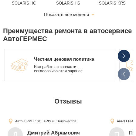
SOLARIS HC
SOLARIS HS
SOLARIS KRS
Показать все модели
Преимущества ремонта в автосервисе
SOLARIS KRX
АвтоГЕРМЕС
Честная ценовая политика
Все работы и запчасти
согласовываются заранее
Отзывы
АвтоГЕРМЕС SOLARIS
ш. Энтузиастов
АвтоГЕРМЕ
Дмитрий Абрамович
По
Д
П