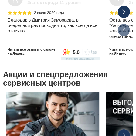
Знаток города 11 уровня
Зна
2 июля 2026 года
Благодарю Дмитрия Замораева, в
Осталась оч
очередной раз проходил то, как всегда все
"Автогермес
отлично
консультант
оперативнос
Читать все отзывы о салоне
Читать все отз
5.0
на Яндекс
на Яндекс
Акции и спецпредложения
сервисных центров