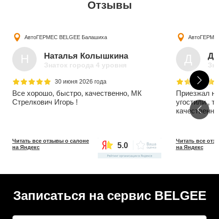
Отзывы
АвтоГЕРМЕС BELGEE
Балашиха
АвтоГЕРМЕ
Наталья Колышкина
Дм
Н
Д
Знаток города 4 уровня
Зна
30 июня 2026 года
Все хорошо, быстро, качественно, МК
Приезжал на
Стрелкович Игорь !
угостили , т
качественно 
Читать все отзывы о салоне
Читать все отз
5.0
на Яндекс
на Яндекс
Записаться на сервис BELGEE