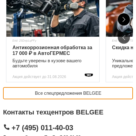
Erid: 2SDnjcLqPFy
Erid: 2SDnjd7TSog
Антикоррозионная обработка за
Скидка на
17 000 ₽ в АвтоГЕРМЕС
Будьте уверены в кузове вашего
Уникально
автомобиля
предложени
Акция действует
до 31.08.2026
Акция действ
Все спецпредложения BELGEE
Контакты техцентров BELGEE
+7 (495) 011-40-03