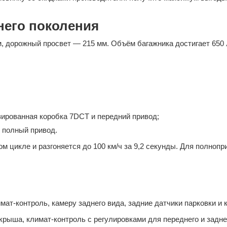
него поколения
м, дорожный просвет — 215 мм. Объём багажника достигает 650 л
изированная коробка 7DCT и передний привод;
и полный привод.
м цикле и разгоняется до 100 км/ч за 9,2 секунды. Для полнопр
т-контроль, камеру заднего вида, задние датчики парковки и к
ыша, климат-контроль с регулировками для переднего и заднего