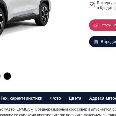
Выгода д
в Кредит
Уточнит
В креди
Тех. характеристики
Фото
Цвета
Адреса авто
нах «АвтоГЕРМЕС». Среднеразмерный кроссовер выпускается с
инку со скидками производителя: получите максимум выгоды с