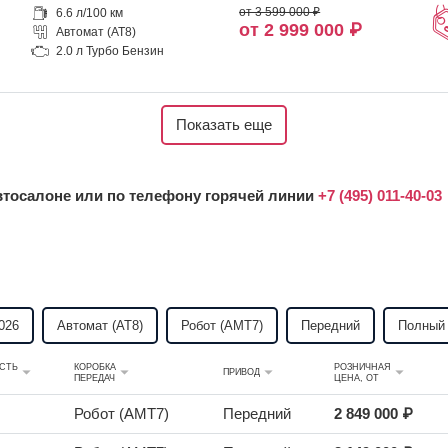
от 3 599 000 ₽
6.6 л/100 км
от 2 999 000 ₽
Автомат (AT8)
2.0 л Турбо Бензин
Показать еще
втосалоне или по телефону горячей линии
+7 (495) 011-40-03
026
Автомат (AT8)
Робот (AMT7)
Передний
Полный
СТЬ
КОРОБКА
РОЗНИЧНАЯ
ПРИВОД
ПЕРЕДАЧ
ЦЕНА, ОТ
Робот (AMT7)
Передний
2 849 000 ₽