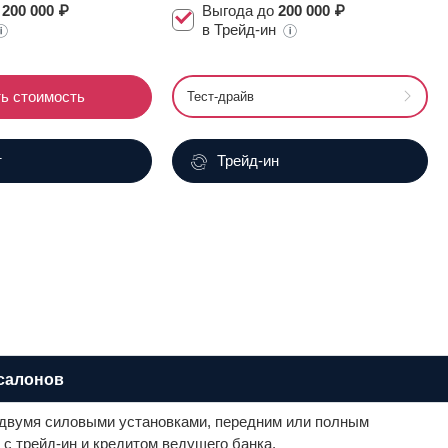
о
200 000 ₽
Выгода до
200 000 ₽
в Трейд-ин
ь стоимость
Тест-драйв
т
Трейд-ин
салонов
 двумя силовыми установками, передним или полным
 трейд-ин и кредитом ведущего банка.