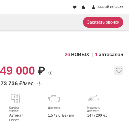
Личный кабинет
Заказать звонок
26
НОВЫХ
1
автосалон
249 000
₽
т
73 736
₽/мес.
Коробка
Двигатель
Мощность
передач
двигателя
Автомат
1.5 / 2.0, Бензин
147 / 200 л.с.
Робот