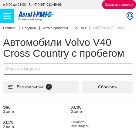
Заказать звонок
с 9:00 до 21:00
|
+7 (495) 011-40-03
Официальный дилер
V40 Cross Country
Главная
Продажа
Авто с пробегом
VOLVO
НОВЫЕ АВТОМОБИЛИ
4767 авто
Автомобили Volvo V40
С ПРОБЕГОМ
862 авто
Cross Country с пробегом
СЕРВИС
Марки и модели
УСЛУГИ
Все фильтры
Сбросить
1
АКЦИИ
О КОМПАНИИ
S60
XC90
3 авто
3 авто
КОНТАКТЫ
XC70
Показать
все модели
2 авто
Избранное