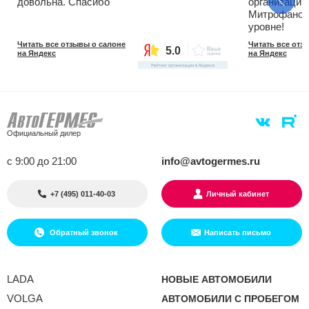
довольна. Спасибо
организации
Митрофанову
уровне!
Читать все отзывы о салоне
Читать все отз
5.0
на Яндекс
на Яндекс
Официальный дилер
с 9:00 до 21:00
info@avtogermes.ru
+7 (495) 011-40-03
Личный кабинет
Обратный звонок
Написать письмо
LADA
НОВЫЕ АВТОМОБИЛИ
VOLGA
АВТОМОБИЛИ С ПРОБЕГОМ