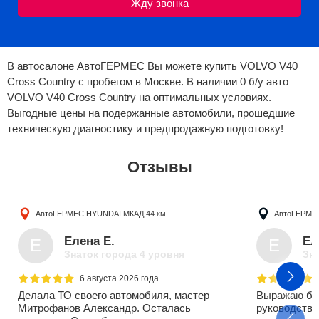
В автосалоне АвтоГЕРМЕС Вы можете купить VOLVO V40
Cross Country с пробегом в Москве. В наличии 0 б/у авто
VOLVO V40 Cross Country на оптимальных условиях.
Выгодные цены на подержанные автомобили, прошедшие
техническую диагностику и предпродажную подготовку!
Отзывы
АвтоГЕРМЕС HYUNDAI
МКАД 44 км
АвтоГЕРМЕ
Елена Е.
Ел
Е
Е
Знаток города 4 уровня
Зна
6 августа 2026 года
Делала ТО своего автомобиля, мастер
Выражаю бо
Митрофанов Александр. Осталась
руководству