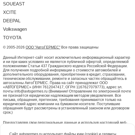
SOUEAST
XCITE
DEEPAL
Volkswagen
TOYOTA
© 2005-2026
ООО "АвтоГЕРМЕС"
Все права защищены
Данный Интернет-сайт носит исключительно информационный характер
и ни при каких условиях не является публичной офертой, определяемой
положениями Статьи 437 Гражданского кодекса Российской Федерации.
Для получения подробной информации о стоимости автомобилей и
дополнительного оборудования, приобретении в кредит, страховании,
техническом обслуживании, ремонте и запасных частях обращайтесь в
автосалоны АвтоГЕРМЕС. Права на сайт принадлежат ООО
«АВТОГЕРМЕС» (ИНН 7612047417, ОГРН 1167627079773), адрес эл.
почты info@avtogermes.ru (Внимание! Отправление по электронной почте
не признаётся юридически надлежащим методом уведомления. Все
письма, обращения, претензии, требования принимаются только на
юридический адрес компании на бумажном носителе. Поступившие
обращения будут рассмотрены в установленный законом или договором
срок.)
Предоставляя свои персональные данные и используя настоящий веб-
сайт, Вы даете согласие на обработку Ваших персональных данных и
принимаете условия их обработки.
Политика конфиденциальности.
Сайт avtogermes.ru использует файлы куки (cookie) и сервисы