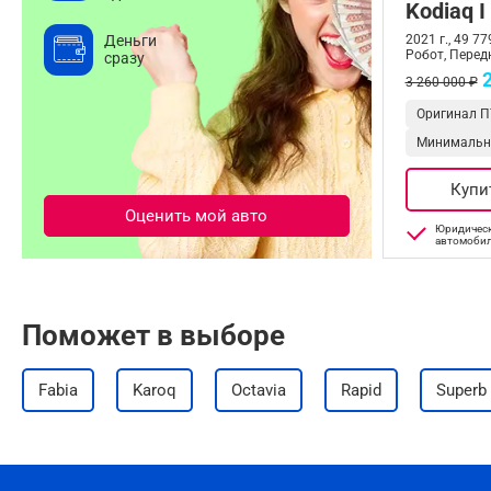
Kodiaq I
2021 г., 49 77
Деньги
Робот, Перед
сразу
3 260 000 ₽
Оригинал П
Минимальн
Купи
Оценить мой авто
Юридическ
автомоби
Поможет в выборе
Fabia
Karoq
Octavia
Rapid
Superb