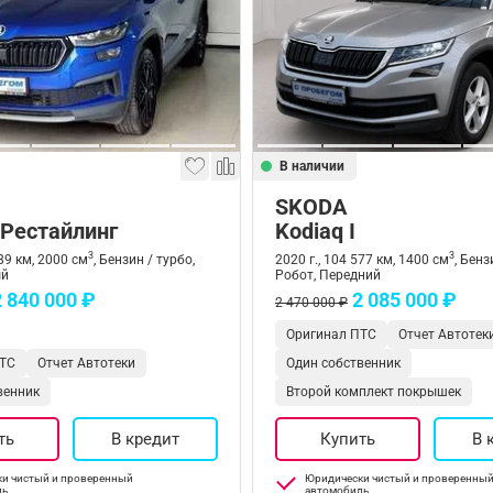
В наличии
SKODA
 Рестайлинг
Kodiaq I
3
3
489 км, 2000 см
, Бензин / турбо,
2020 г., 104 577 км, 1400 см
, Бенз
ый
Робот, Передний
2 840 000 ₽
2 085 000 ₽
2 470 000 ₽
Оригинал ПТС
Отчет Автотек
ТС
Отчет Автотеки
Один собственник
венник
Второй комплект покрышек
ть
В кредит
Купить
В 
и чистый и проверенный
Юридически чистый и проверенны
ль
автомобиль