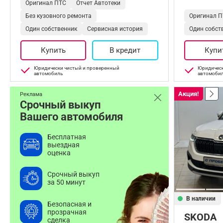
Оригинал ПТС
Отчет Автотеки
Без кузовного ремонта
Оригинал П
Один собственник
Сервисная история
Один собст
Купить
В кредит
Купи
Юридически чистый и проверенный
Юридическ
автомобиль
автомоби
Акция!
Реклама
Срочный выкуп
Вашего автомобиля
Бесплатная
выездная
оценка
Срочный выкуп
за 50 минут
В наличии
Безопасная и
прозрачная
SKODA
сделка