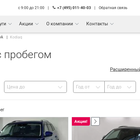
с 9:00 до 21:00
|
+7 (495) 011-40-03
|
Обратная связь
уги
Акции
О компании
Контакты
DA
Kodiaq
с пробегом
Расширенный
Цена до
Год от
Год до
ег
Акция!