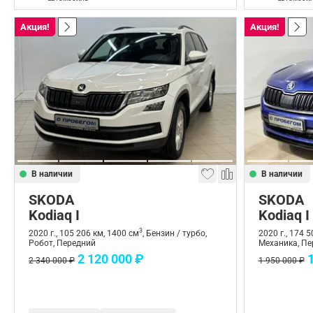
Акция!
Акция!
В наличии
В наличии
SKODA
SKODA
Kodiaq I
Kodiaq I
3
2020 г., 105 206 км, 1400 см
, Бензин / турбо,
2020 г., 174 
Робот, Передний
Механика, Пе
2 120 000 ₽
2 340 000 ₽
1 950 000 ₽