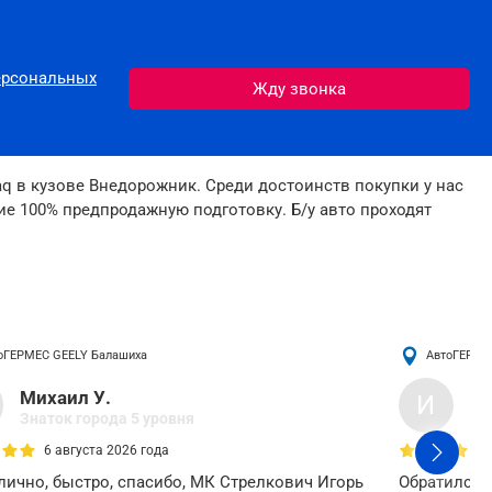
ерсональных
q в кузове Внедорожник. Среди достоинств покупки у нас
е 100% предпродажную подготовку. Б/у авто проходят
оГЕРМЕС GEELY
Балашиха
АвтоГЕРМЕ
Михаил У.
Ин
И
Знаток города 5 уровня
Зн
6 августа 2026 года
лично, быстро, спасибо, МК Стрелкович Игорь
Обратился,