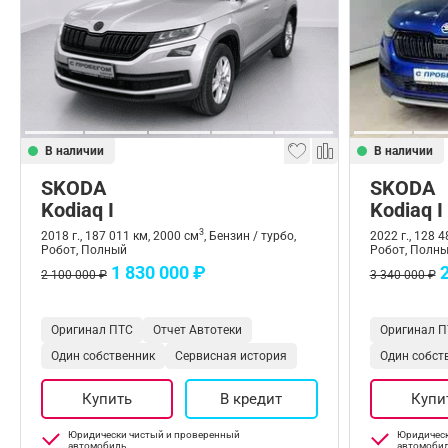
В наличии
В наличии
SKODA
SKODA
Kodiaq I
Kodiaq I
3
2018 г., 187 011 км, 2000 см
, Бензин / турбо,
2022 г., 128 
Робот, Полный
Робот, Полн
1 830 000 ₽
2 100 000 ₽
3 340 000 ₽
Оригинал ПТС
Отчет Автотеки
Оригинал П
Один собственник
Сервисная история
Один собст
Купить
В кредит
Купи
Юридически чистый и проверенный
Юридическ
автомобиль
автомоби