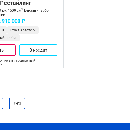
 Рестайлинг
3
9 км, 1500 см
, Бензин / турбо,
ний
2 910 000 ₽
ТС
Отчет Автотеки
ый пробег
ть
В кредит
и чистый и проверенный
ль
Yeti