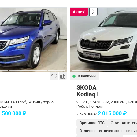
Акция!
В наличии
SKODA
Kodiaq I
3
3
508 км, 1400 см
, Бензин / турбо,
2017 г., 174 906 км, 2000 см
, Бенз
редний
Робот, Полный
1 500 000 ₽
2 015 000 ₽
2 525 000 ₽
Оригинал ПТС
Отчет Автотек
Отличное техническое состояни