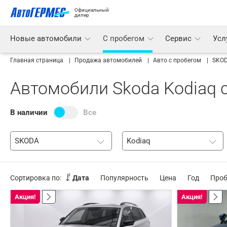
Официальный 
дилер
Новые автомобили
С пробегом
Сервис
Усл
Главная страница
Продажа автомобилей
Авто с пробегом
SKO
Автомобили Skoda Kodiaq 
В наличии
Все
SKODA
Kodiaq
Сортировка по:
Дата
Популярность
Цена
Год
Проб
Акция!
Акция!