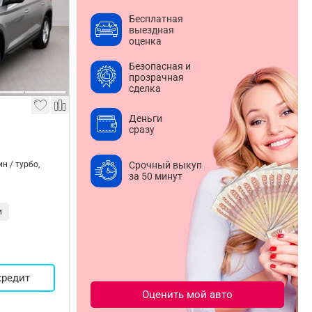
Бесплатная
выездная
оценка
Безопасная и
прозрачная
сделка
Деньги
сразу
ин / турбо,
Срочный выкуп
за 50 минут
и
кредит
Оценить мой авто
й