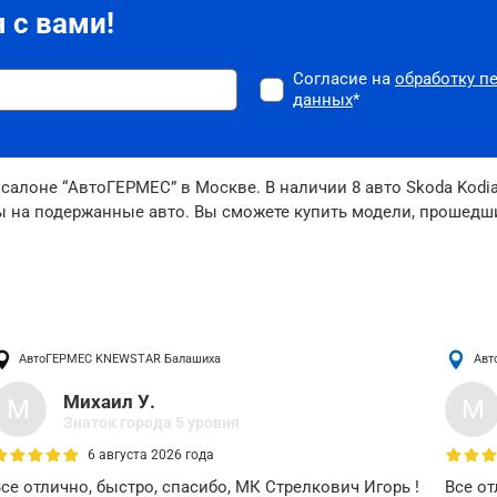
 с вами!
Согласие на
обработку п
данных
*
салоне “АвтоГЕРМЕС” в Москве. В наличии 8 авто Skoda Kodia
ы на подержанные авто. Вы сможете купить модели, прошедши
АвтоГЕРМЕС KNEWSTAR
Балашиха
Авт
Михаил У.
М
М
Знаток города 5 уровня
6 августа 2026 года
се отлично, быстро, спасибо, МК Стрелкович Игорь !
Все от