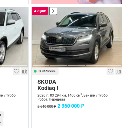
Акция!
В наличии
SKODA
Kodiaq I
3
ин / турбо,
2020 г., 83 294 км, 1400 см
, Бензин / турбо,
Робот, Передний
2 360 000 ₽
2 640 000 ₽
и
е