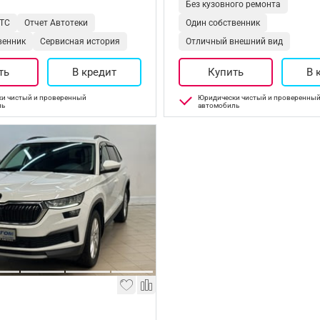
Без кузовного ремонта
ТС
Отчет Автотеки
Один собственник
венник
Сервисная история
Отличный внешний вид
ть
В кредит
Купить
В 
и чистый и проверенный
Юридически чистый и проверенны
ль
автомобиль