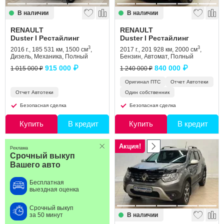
В наличии
В наличии
RENAULT
RENAULT
Duster I Рестайлинг
Duster I Рестайлинг
3
3
2016 г., 185 531 км, 1500 см
,
2017 г., 201 928 км, 2000 см
,
Дизель, Механика, Полный
Бензин, Автомат, Полный
915 000 ₽
840 000 ₽
1 015 000 ₽
1 240 000 ₽
Оригинал ПТС
Отчет Автотеки
Отчет Автотеки
Один собственник
Безопасная сделка
Безопасная сделка
Купить
В кредит
Купить
В кредит
Акция!
Реклама
Срочный выкуп
Вашего авто
Бесплатная
выездная оценка
Срочный выкуп
В наличии
за 50 минут