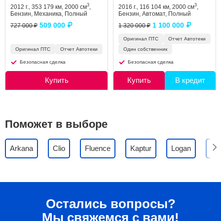
3
3
2012 г., 353 179 км, 2000 см
,
2016 г., 116 104 км, 2000 см
,
Бензин, Механика, Полный
Бензин, Автомат, Полный
509 000 ₽
1 100 000 ₽
727 000 ₽
1 320 000 ₽
Оригинал ПТС
Отчет Автотеки
Оригинал ПТС
Отчет Автотеки
Один собственник
Безопасная сделка
Безопасная сделка
Купить
Купить
В кредит
Поможет в выборе
Arkana
Clio
Fluence
Kaptur
Logan
Me
Остались вопросы?
Мы свяжемся с вами!