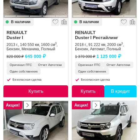
В наличии
В наличии
RENAULT
RENAULT
Duster I
Duster I Рестайлинг
3
3
2013 г., 140 550 км, 1600 см
,
2018 г., 91 222 км, 2000 см
,
Бензин, Механика, Полный
Бензин, Автомат, Полный
645 000 ₽
1 125 000 ₽
820 000 ₽
1 370 000 ₽
Оригинал ПТС
Отчет Автотеки
Оригинал ПТС
Отчет Автотеки
Один собственник
Один собственник
Безопасная сделка
Безопасная сделка
Купить
Купить
В кредит
Акция!
Акция!