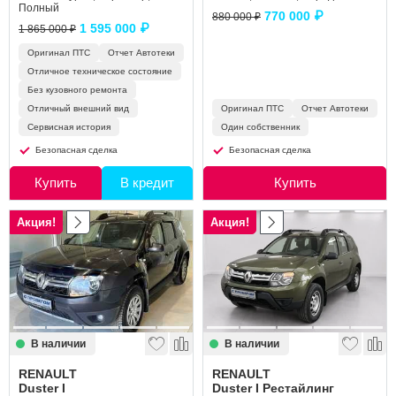
Полный
770 000 ₽
880 000 ₽
1 595 000 ₽
1 865 000 ₽
Оригинал ПТС
Отчет Автотеки
Отличное техническое состояние
Без кузовного ремонта
Отличный внешний вид
Оригинал ПТС
Отчет Автотеки
Сервисная история
Один собственник
Безопасная сделка
Безопасная сделка
Купить
В кредит
Купить
Акция!
Акция!
В наличии
В наличии
RENAULT
RENAULT
Duster I
Duster I Рестайлинг