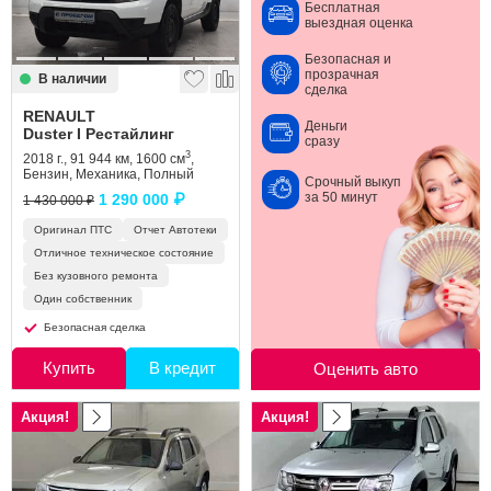
Бесплатная
выездная оценка
Безопасная и
прозрачная
В наличии
сделка
RENAULT
Деньги
Duster I Рестайлинг
сразу
3
2018 г., 91 944 км, 1600 см
,
Бензин, Механика, Полный
Срочный выкуп
за 50 минут
1 290 000 ₽
1 430 000 ₽
Оригинал ПТС
Отчет Автотеки
Отличное техническое состояние
Без кузовного ремонта
Один собственник
Безопасная сделка
Купить
В кредит
Оценить авто
Акция!
Акция!