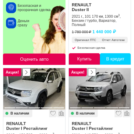
RENAULT
Безопасная и
Duster II
прозрачная сделка
3
2021 г., 101 170 км, 1300 см
,
Бензин / турбо, Вариатор,
Деньги
Полный
сразу
1 440 000 ₽
1 780 000 ₽
Оригинал ПТС
Отчет Автотеки
Безопасная сделка
Купить
В кредит
Оценить авто
Акция!
Акция!
В наличии
В наличии
RENAULT
RENAULT
Duster I Рестайлинг
Duster I Рестайлинг