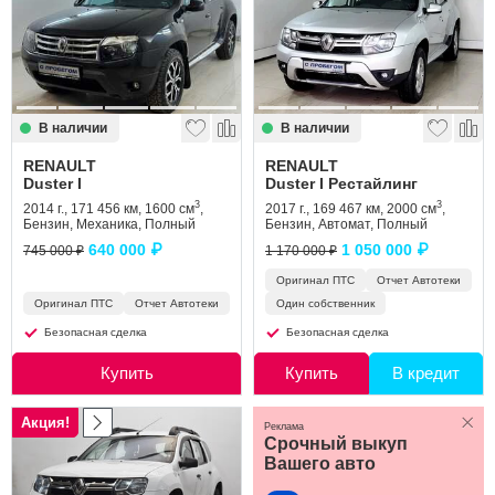
Сравнение
Личный кабинет
В наличии
В наличии
RENAULT
RENAULT
Duster I
Duster I Рестайлинг
3
3
2014 г., 171 456 км, 1600 см
,
2017 г., 169 467 км, 2000 см
,
Бензин, Механика, Полный
Бензин, Автомат, Полный
640 000 ₽
1 050 000 ₽
745 000 ₽
1 170 000 ₽
Оригинал ПТС
Отчет Автотеки
Оригинал ПТС
Отчет Автотеки
Один собственник
Безопасная сделка
Безопасная сделка
Купить
Купить
В кредит
Акция!
Реклама
Срочный выкуп
Вашего авто