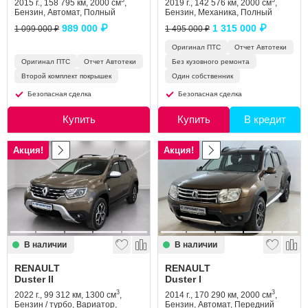
3
3
2015 г., 158 795 км, 2000 см
,
2019 г., 142 576 км, 2000 см
,
Бензин, Автомат, Полный
Бензин, Механика, Полный
989 000 ₽
1 315 000 ₽
1 099 000 ₽
1 495 000 ₽
Оригинал ПТС
Отчет Автотеки
Оригинал ПТС
Отчет Автотеки
Без кузовного ремонта
Второй комплект покрышек
Один собственник
Безопасная сделка
Безопасная сделка
Купить
Купить
В кредит
Акция!
Акция!
В наличии
В наличии
RENAULT
RENAULT
Duster II
Duster I
3
3
2022 г., 99 312 км, 1300 см
,
2014 г., 170 290 км, 2000 см
,
Бензин / турбо, Вариатор,
Бензин, Автомат, Передний