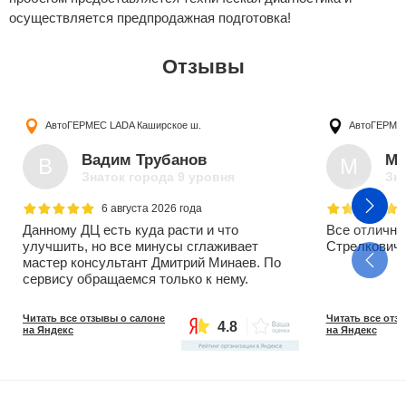
осуществляется предпродажная подготовка!
Отзывы
АвтоГЕРМЕС LADA
Каширское ш.
АвтоГЕРМ
Вадим Трубанов
Ми
В
М
Знаток города 9 уровня
Зна
6 августа 2026 года
Данному ДЦ есть куда расти и что
Все отлично
улучшить, но все минусы сглаживает
Стрелкович 
мастер консультант Дмитрий Минаев. По
сервису обращаемся только к нему.
Читать все отзывы о салоне
Читать все отз
4.8
на Яндекс
на Яндекс