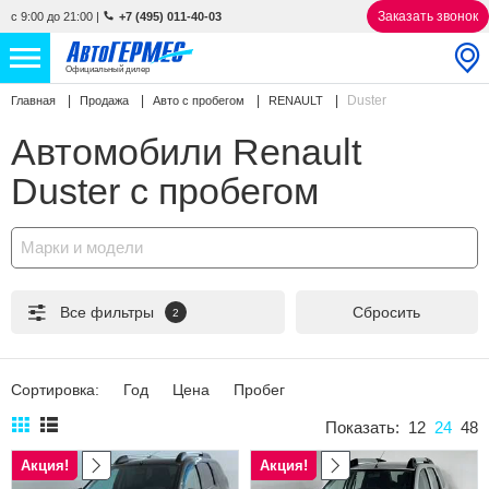
Заказать звонок
с 9:00 до 21:00
|
+7 (495) 011-40-03
Официальный дилер
Duster
Главная
Продажа
Авто с пробегом
RENAULT
НОВЫЕ АВТОМОБИЛИ
4769 авто
Автомобили Renault
С ПРОБЕГОМ
852 авто
Duster с пробегом
СЕРВИС
Марки и модели
УСЛУГИ
Все фильтры
Сбросить
2
АКЦИИ
О КОМПАНИИ
Сортировка:
Год
Цена
Пробег
КОНТАКТЫ
Показать:
12
24
48
Акция!
Акция!
Избранное