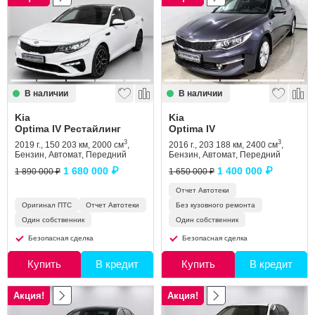
В наличии
В наличии
Kia
Kia
Optima IV Рестайлинг
Optima IV
3
3
2019 г., 150 203 км, 2000 см
,
2016 г., 203 188 км, 2400 см
,
Бензин, Автомат, Передний
Бензин, Автомат, Передний
1 680 000 ₽
1 400 000 ₽
1 890 000 ₽
1 650 000 ₽
Отчет Автотеки
Оригинал ПТС
Отчет Автотеки
Без кузовного ремонта
Один собственник
Один собственник
Безопасная сделка
Безопасная сделка
Купить
В кредит
Купить
В кредит
Акция!
Акция!