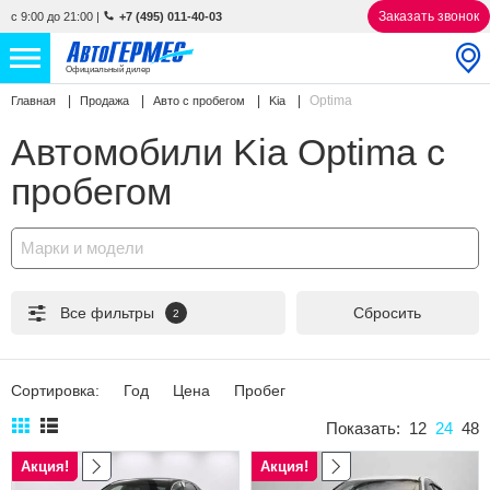
Заказать звонок
с 9:00 до 21:00
|
+7 (495) 011-40-03
Официальный дилер
Optima
Главная
Продажа
Авто с пробегом
Kia
НОВЫЕ АВТОМОБИЛИ
4842 авто
Автомобили Kia Optima с
С ПРОБЕГОМ
841 авто
пробегом
СЕРВИС
Марки и модели
УСЛУГИ
Все фильтры
Сбросить
2
АКЦИИ
О КОМПАНИИ
Сортировка:
Год
Цена
Пробег
КОНТАКТЫ
Показать:
12
24
48
Акция!
Акция!
Избранное