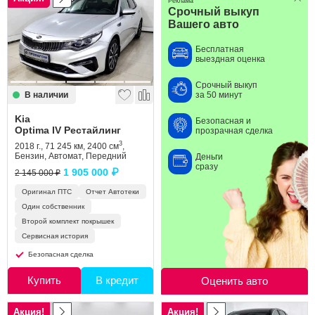
Реклама
Срочный выкуп
Вашего авто
Бесплатная
выездная оценка
Срочный выкуп
В наличии
за 50 минут
Kia
Безопасная и
Optima IV Рестайлинг
прозрачная сделка
3
2018 г., 71 245 км, 2400 см
,
Бензин, Автомат, Передний
Деньги
сразу
1 905 000 ₽
2 145 000 ₽
Оригинал ПТС
Отчет Автотеки
Один собственник
Второй комплект покрышек
Сервисная история
Безопасная сделка
Купить
В кредит
Оценить авто
Акция!
Акция!