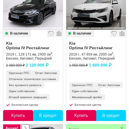
Сравнение
Личный кабинет
В наличии
В наличии
Kia
Kia
Optima IV Рестайлинг
Optima IV Рестайлинг
3
3
2019 г., 129 171 км, 2400 см
,
2019 г., 47 859 км, 2000 см
,
Бензин, Автомат, Передний
Бензин, Автомат, Передний
2 120 000 ₽
1 605 000 ₽
2 350 000 ₽
1 950 000 ₽
Оригинал ПТС
Отчет Автотеки
Отличное техническое состояние
Без кузовного ремонта
Оригинал ПТС
Отчет Автотеки
Один собственник
Один собственник
Второй комплект покрышек
Минимальный пробег
Безопасная сделка
Безопасная сделка
Купить
В кредит
Купить
В кредит
Акция!