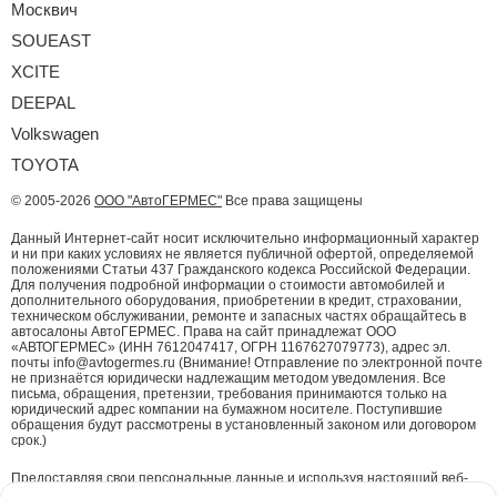
Москвич
SOUEAST
XCITE
DEEPAL
Volkswagen
TOYOTA
© 2005-2026
ООО "АвтоГЕРМЕС"
Все права защищены
Данный Интернет-сайт носит исключительно информационный характер
и ни при каких условиях не является публичной офертой, определяемой
положениями Статьи 437 Гражданского кодекса Российской Федерации.
Для получения подробной информации о стоимости автомобилей и
дополнительного оборудования, приобретении в кредит, страховании,
техническом обслуживании, ремонте и запасных частях обращайтесь в
автосалоны АвтоГЕРМЕС. Права на сайт принадлежат ООО
«АВТОГЕРМЕС» (ИНН 7612047417, ОГРН 1167627079773), адрес эл.
почты info@avtogermes.ru (Внимание! Отправление по электронной почте
не признаётся юридически надлежащим методом уведомления. Все
письма, обращения, претензии, требования принимаются только на
юридический адрес компании на бумажном носителе. Поступившие
обращения будут рассмотрены в установленный законом или договором
срок.)
Предоставляя свои персональные данные и используя настоящий веб-
сайт, Вы даете согласие на обработку Ваших персональных данных и