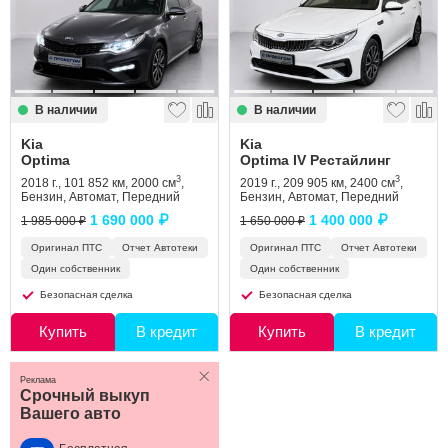
В наличии
В наличии
Kia
Kia
Optima
Optima IV Рестайлинг
3
3
2018 г., 101 852 км, 2000 см
,
2019 г., 209 905 км, 2400 см
,
Бензин, Автомат, Передний
Бензин, Автомат, Передний
1 690 000 ₽
1 400 000 ₽
1 985 000 ₽
1 650 000 ₽
Оригинал ПТС
Отчет Автотеки
Оригинал ПТС
Отчет Автотеки
Один собственник
Один собственник
Безопасная сделка
Безопасная сделка
Купить
В кредит
Купить
В кредит
Реклама
Срочный выкуп
Вашего авто