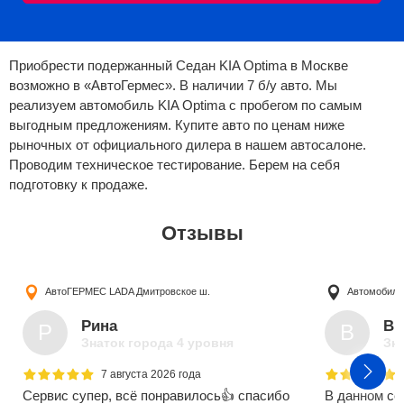
Приобрести подержанный Седан KIA Optima в Москве
возможно в «АвтоГермес». В наличии 7 б/у авто. Мы
реализуем автомобиль KIA Optima с пробегом по самым
выгодным предложениям. Купите авто по ценам ниже
рыночных от официального дилера в нашем автосалоне.
Проводим техническое тестирование. Берем на себя
подготовку к продаже.
Отзывы
АвтоГЕРМЕС LADA
Дмитровское ш.
Автомобили
Рина
Ви
Р
В
Знаток города 4 уровня
Зна
7 августа 2026 года
Сервис супер, всё понравилось👍 спасибо
В данном се