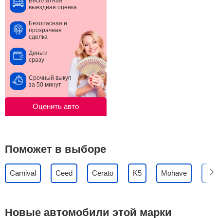
Бесплатная
выездная оценка
Безопасная и
прозрачная
сделка
Деньги
сразу
Срочный выкуп
за 50 минут
Оценить авто
Поможет в выборе
Carnival
Ceed
Cerato
K5
Mohave
Pic
Новые автомобили этой марки