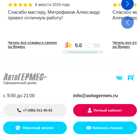
8 августа 2026 года
Спасибо мастеру, Митрофанов Александр
Спасибо ма
провел отличную работу!
Александру!
Читать все отзывы о салоне
Читать все отз
5.0
на Яндекс
на Яндекс
Официальный дилер
с 9:00 до 21:00
info@avtogermes.ru
+7 (495) 011-40-03
Личный кабинет
Обратный звонок
Написать письмо