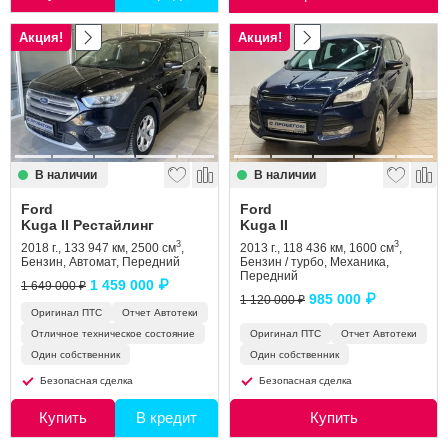
Акция!
Акция!
В наличии
В наличии
Ford
Ford
Kuga II Рестайлинг
Kuga II
3
3
2018 г., 133 947 км, 2500 см
,
2013 г., 118 436 км, 1600 см
,
Бензин, Автомат, Передний
Бензин / турбо, Механика,
Передний
1 459 000 ₽
1 649 000 ₽
985 000 ₽
1 120 000 ₽
Оригинал ПТС
Отчет Автотеки
Отличное техническое состояние
Оригинал ПТС
Отчет Автотеки
Один собственник
Один собственник
Безопасная сделка
Безопасная сделка
Купить
В кредит
Купить