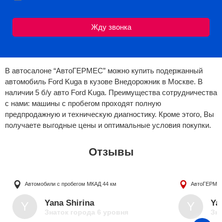
В автосалоне “АвтоГЕРМЕС” можно купить подержанный
автомобиль Ford Kuga в кузове Внедорожник в Москве. В
наличии 5 б/у авто Ford Kuga. Преимущества сотрудничества
с нами: машины с пробегом проходят полную
предпродажную и техническую диагностику. Кроме этого, Вы
получаете выгодные цены и оптимальные условия покупки.
Отзывы
Автомобили с пробегом
МКАД 44 км
АвтоГЕРМЕ
Yana Shirina
Ya
Y
Y
Знаток города 6 уровня
Зна