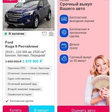
Реклама
Срочный выкуп
Вашего авто
Бесплатная
выездная оценка
Безопасная и
прозрачная
В наличии
сделка
Ford
Деньги
Kuga II Рестайлинг
сразу
3
2018 г., 124 366 км, 2500 см
,
Бензин, Автомат, Передний
Срочный выкуп
за 50 минут
1 670 000 ₽
1 850 000 ₽
Оригинал ПТС
Отчет Автотеки
Отличное техническое состояние
Один собственник
Отличный внешний вид
Второй комплект покрышек
Сервисная история
Безопасная сделка
Купить
В кредит
Оценить авто