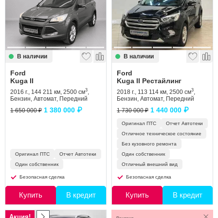
Сравнение
Личный кабинет
В наличии
В наличии
Ford
Ford
Kuga II
Kuga II Рестайлинг
3
3
2016 г., 144 211 км, 2500 см
,
2018 г., 113 114 км, 2500 см
,
Бензин, Автомат, Передний
Бензин, Автомат, Передний
1 380 000 ₽
1 440 000 ₽
1 650 000 ₽
1 730 000 ₽
Оригинал ПТС
Отчет Автотеки
Отличное техническое состояние
Без кузовного ремонта
Оригинал ПТС
Отчет Автотеки
Один собственник
Один собственник
Отличный внешний вид
Безопасная сделка
Безопасная сделка
Купить
В кредит
Купить
В кредит
Акция!