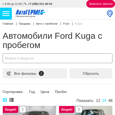
Заказать звонок
с 9:00 до 21:00
|
+7 (495) 011-40-03
Официальный дилер
Kuga
Главная
Продажа
Авто с пробегом
Ford
НОВЫЕ АВТОМОБИЛИ
4796 авто
Автомобили Ford Kuga с
С ПРОБЕГОМ
843 авто
пробегом
СЕРВИС
Марки и модели
УСЛУГИ
Все фильтры
Сбросить
2
АКЦИИ
О КОМПАНИИ
Сортировка:
Год
Цена
Пробег
КОНТАКТЫ
Показать:
12
24
48
Акция!
Акция!
Избранное