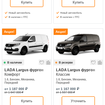
Купить
Купить
Новый автомобиль
Новый автомобиль
В наличии с ПТС
В наличии с ПТС
Акция!
Акция!
В наличии
В резерве
LADA Largus фургон
LADA Largus фургон
Комфорт
Классик
1.6, Бензин, Механика,
1.6, Бензин, Механика,
Передний
Передний
от
1 187 000
₽
от
1 167 000
₽
от 1 647 000 ₽
от 1 597 000 ₽
Купить
Уточнить