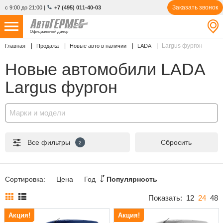
Заказать звонок
с 9:00 до 21:00
|
+7 (495) 011-40-03
Официальный дилер
Largus фургон
Главная
Продажа
Новые авто в наличии
LADA
НОВЫЕ АВТОМОБИЛИ
4772 авто
Новые автомобили LADA
С ПРОБЕГОМ
856 авто
Largus фургон
СЕРВИС
Марки и модели
УСЛУГИ
Все фильтры
Сбросить
2
АКЦИИ
О КОМПАНИИ
Сортировка:
Цена
Год
Популярность
КОНТАКТЫ
Показать:
12
24
48
Акция!
Акция!
Избранное