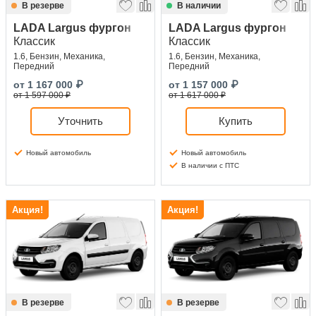
В резерве
В наличии
LADA Largus фургон
LADA Largus фургон
Классик
Классик
1.6, Бензин, Механика,
1.6, Бензин, Механика,
Передний
Передний
от
1 167 000
₽
от
1 157 000
₽
от 1 597 000 ₽
от 1 617 000 ₽
Уточнить
Купить
Новый автомобиль
Новый автомобиль
В наличии с ПТС
Акция!
Акция!
В резерве
В резерве