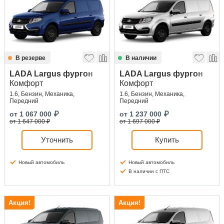
Сравнение
Личный кабинет
В резерве
В наличии
LADA Largus фургон
LADA Largus фургон
Комфорт
Комфорт
1.6, Бензин, Механика,
1.6, Бензин, Механика,
Передний
Передний
от
1 067 000
₽
от
1 237 000
₽
от 1 647 000 ₽
от 1 697 000 ₽
Уточнить
Купить
Новый автомобиль
Новый автомобиль
В наличии с ПТС
Акция!
Акция!