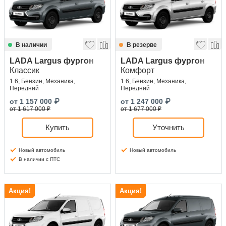
В наличии
В резерве
LADA Largus фургон
LADA Largus фургон
Классик
Комфорт
1.6, Бензин, Механика,
1.6, Бензин, Механика,
Передний
Передний
от
1 157 000
₽
от
1 247 000
₽
от 1 617 000 ₽
от 1 677 000 ₽
Купить
Уточнить
Новый автомобиль
Новый автомобиль
В наличии с ПТС
Акция!
Акция!