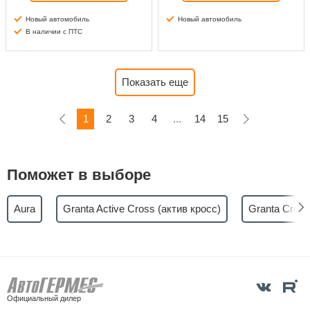
Новый автомобиль
Новый автомобиль
В наличии с ПТС
Показать еще
1
2
3
4
...
14
15
Поможет в выборе
Aura
Granta Active Cross (актив кросс)
Granta Cross
Официальный дилер