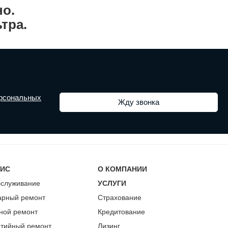
но.
тра.
ерсональных
ВИС
О КОМПАНИИ
бслуживание
УСЛУГИ
арный ремонт
Страхование
ной ремонт
Кредитование
нтийный ремонт
Лизинг