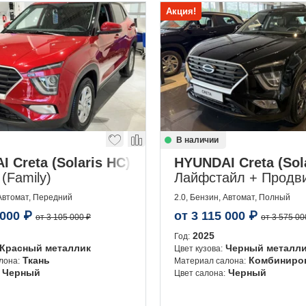
Акция!
В наличии
 Creta (Solaris HC)
HYUNDAI Creta (Sol
(Family)
Лайфстайл + Продвин
 Автомат, Передний
2.0, Бензин, Автомат, Полный
 000
₽
от
3 115 000
₽
от 3 105 000 ₽
от 3 575 00
2025
Год:
Красный металлик
Черный металл
Цвет кузова:
Ткань
Комбиниро
лона:
Материал салона:
Черный
Черный
Цвет салона: