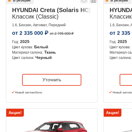
В резерве
В резерве
HYUNDAI Creta (Solaris HC)
HYUNDAI
Классик (Classic)
Классик 
1.6, Бензин, Автомат, Передний
1.6, Бензин,
от
2 335 000
₽
от
2 335
от 2 795 000 ₽
2025
2025
Год:
Год:
Белый
Цвет кузова:
Цвет кузова:
Ткань
Материал салона:
Материал са
Черный
Цвет салона:
Цвет салона:
Уточнить
Новый автомобиль
Новый автом
Акция!
Акция!