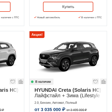
Купить
 наличии с ПТС
Новый автомобиль
В наличии с ПТС
Акция!
В наличии
aris HC)
HYUNDAI Creta (Solaris HC)
Лайфстайл + Зима (Lifestyle + Wi
2.0, Бензин, Автомат, Полный
от
3 035 000
₽
0 ₽
от 3 495 000 ₽