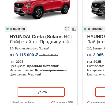
В наличии
В наличии
HYUNDAI Creta (Solaris HC)
HYUNDAI
Лайфстайл + Продвинутый (Lifestyle + Adv
Лайфстай
2.0, Бензин, Автомат, Полный
2.0, Бензин,
от
3 115 000
₽
от
2 965
от 3 575 000 ₽
2025
2025
Год:
Год:
Красный металлик
Цвет кузова:
Цвет кузова:
Комбинированный
Материал салона:
Материал са
Черный
Цвет салона:
Цвет салона:
Купить
Новый автомобиль
В наличии с ПТС
Новый автом