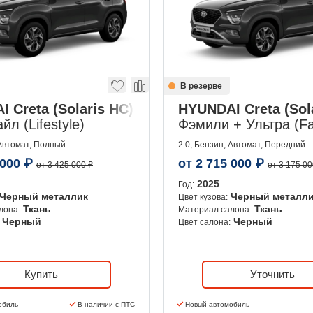
В резерве
 Creta (Solaris HC)
HYUNDAI Creta (Sol
anced)
л (Lifestyle)
Фэмили + Ультра (Fam
 Автомат, Полный
2.0, Бензин, Автомат, Передний
 000
₽
от
2 715 000
₽
от 3 425 000 ₽
от 3 175 00
2025
Год:
Черный металлик
Черный металл
Цвет кузова:
Ткань
Ткань
лона:
Материал салона:
Черный
Черный
Цвет салона:
Купить
Уточнить
обиль
В наличии с ПТС
Новый автомобиль