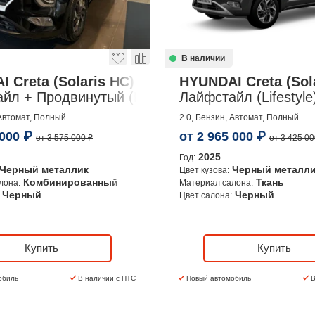
В наличии
 Creta (Solaris HC)
HYUNDAI Creta (Sol
йл + Продвинутый (Lifestyle + Advanced)
Лайфстайл (Lifestyle
 Автомат, Полный
2.0, Бензин, Автомат, Полный
 000
₽
от
2 965 000
₽
от 3 575 000 ₽
от 3 425 00
2025
Год:
Черный металлик
Черный металл
Цвет кузова:
Комбинированный
Ткань
лона:
Материал салона:
Черный
Черный
Цвет салона:
Купить
Купить
обиль
В наличии с ПТС
Новый автомобиль
В