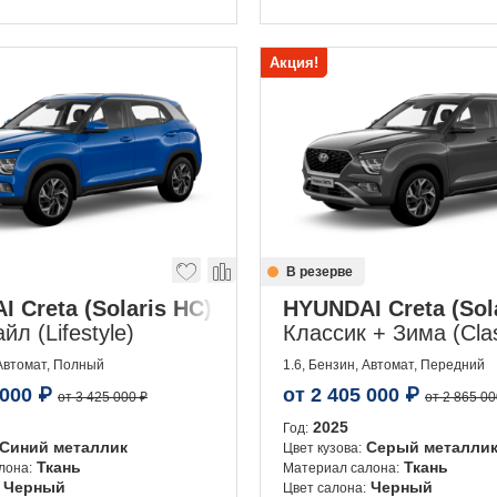
Акция!
В резерве
 Creta (Solaris HC)
HYUNDAI Creta (Sol
л (Lifestyle)
Классик + Зима (Clas
 Автомат, Полный
1.6, Бензин, Автомат, Передний
 000
₽
от
2 405 000
₽
от 3 425 000 ₽
от 2 865 00
2025
Год:
Синий металлик
Серый металли
Цвет кузова:
Ткань
Ткань
лона:
Материал салона:
Черный
Черный
Цвет салона: