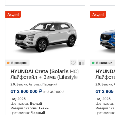
Акция!
Акция!
В резерве
В наличии
HYUNDAI Creta (Solaris HC)
HYUNDAI
Лайфстайл + Зима (Lifestyle + Winter)
Лайфстай
2.0, Бензин, Автомат, Передний
2.0, Бензин,
от
2 900 000
₽
от
2 965
от 3 360 000 ₽
2025
2025
Год:
Год:
Белый
Цвет кузова:
Цвет кузова:
Ткань
Материал салона:
Материал са
Черный
Цвет салона:
Цвет салона: