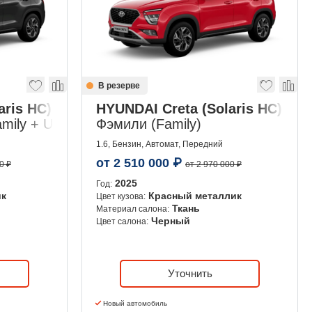
В резерве
aris HC)
HYUNDAI Creta (Solaris HC)
ily + Ultra)
Фэмили (Family)
1.6, Бензин, Автомат, Передний
от
2 510 000
₽
0 ₽
от 2 970 000 ₽
2025
Год:
ик
Красный металлик
Цвет кузова:
Ткань
Материал салона:
Черный
Цвет салона:
Уточнить
Новый автомобиль