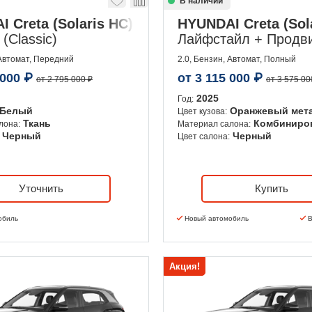
В наличии
 Creta (Solaris HC)
HYUNDAI Creta (Sol
(Classic)
Лайфстайл + Продвин
 Автомат, Передний
2.0, Бензин, Автомат, Полный
 000
₽
от
3 115 000
₽
от 2 795 000 ₽
от 3 575 00
2025
Год:
Белый
Оранжевый мет
Цвет кузова:
Ткань
Комбиниро
лона:
Материал салона:
Черный
Черный
Цвет салона:
Уточнить
Купить
обиль
Новый автомобиль
В
Акция!