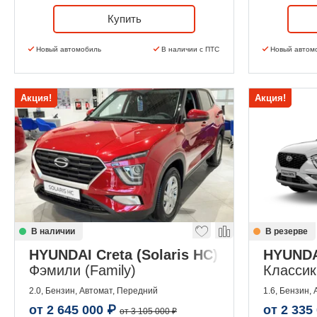
Купить
Новый автомобиль
В наличии с ПТС
Новый автом
Акция!
Акция!
В наличии
В резерве
HYUNDAI Creta (Solaris HC)
HYUNDAI
Фэмили (Family)
Классик 
2.0, Бензин, Автомат, Передний
1.6, Бензин,
от
2 645 000
₽
от
2 335
от 3 105 000 ₽