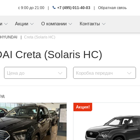
с 9:00 до 21:00
|
+7 (495) 011-40-03
|
Обратная связь
ги
Акции
О компании
Контакты
HYUNDAI
Creta (Solaris HC)
 Creta (Solaris HC)
Цена до
Коробка передач
од
Акция!